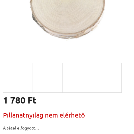
1 780 Ft
Egységár:
Pillanatnyilag nem elérhető
A tétel elfogyott…