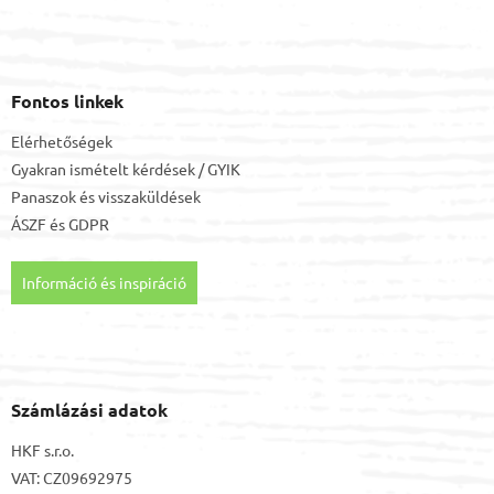
Fontos linkek
Elérhetőségek
Gyakran ismételt kérdések / GYIK
Panaszok és visszaküldések
ÁSZF
és
GDPR
Információ és inspiráció
Számlázási adatok
HKF s.r.o.
VAT: CZ09692975