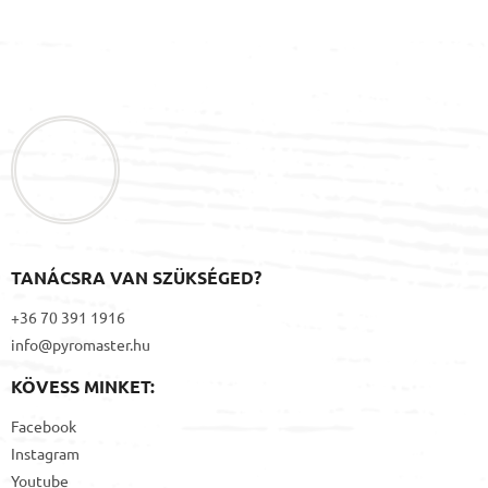
L
á
b
l
é
c
TANÁCSRA VAN SZÜKSÉGED?
+36 70 391 1916
info@pyromaster.hu
KÖVESS MINKET:
Facebook
Instagram
Youtube