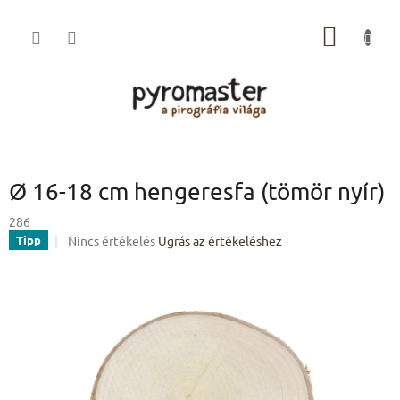
Ugrás
a
KOSÁR
fő
tartalomhoz
Ø 16-18 cm hengeresfa (tömör nyír)
286
A
Nincs értékelés
Ugrás az értékeléshez
Tipp
termék
átlagos
értékelése
5-
ből
0,0
csillag.