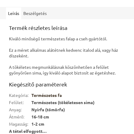
Leírás
Beszélgetés
Termék részletes leírása
Kiváló minőségű természetes falap a cseh gyártótól.
Ez a méret alkalmas alátétnek kedvenc italod alá, vagy ház
díszeként.
A tökéletes megmunkálásnak köszönhetően a felület
gyönyörűen sima, így kiváló alapot biztosít az égetéshez.
Kiegészítő paraméterek
Kategória
:
Természetes fa
Felület
:
Természetes (tökéletesen sima)
Anyag
:
Nyírfa (tömörfa)
Átmérő
:
16-18 cm
Magasság
:
1-2 cm
A tétel elfogyott…