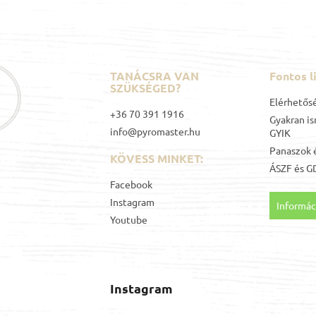
t
á
s
e
l
e
TANÁCSRA VAN
Fontos l
m
SZÜKSÉGED?
e
Elérhetős
i
+36 70 391 1916
Gyakran is
info@pyromaster.hu
GYIK
Panaszok é
KÖVESS MINKET:
ÁSZF
és
G
Facebook
Instagram
Informáci
Youtube
Instagram