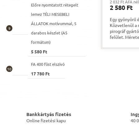
2 032 Ft ÁFA né
átlagos
Előre nyomtatott rétegelt
2 580 Ft
értékelése
5-
lemez TÉLI MESEBELI
Egy gyönyörű é
ből
ÁLLATOK motívummal, 5
Közvetlenül a
2,0
pirográf gyárt
csillag.
darabos készlet (A5
felület. Méret
formátum)
5 580 Ft
FA 400 füst elszívó
17 780 Ft
Bankkártyás fizetés
Ing
Online fizetési kapu
40 0