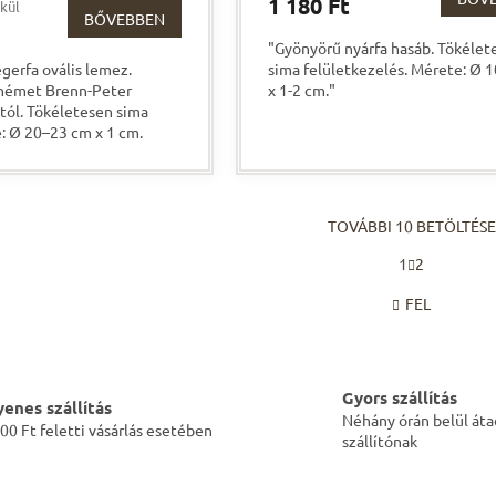
1 180 Ft
lkül
BŐVEBBEN
"Gyönyörű nyárfa hasáb. Tökélet
gerfa ovális lemez.
sima felületkezelés. Mérete: Ø 
 német Brenn-Peter
x 1-2 cm."
ótól. Tökéletesen sima
e: Ø 20–23 cm x 1 cm.
TOVÁBBI 10 BETÖLTÉSE
L
1
2
a
L
p
i
FEL
o
s
z
t
á
a
s
i
Gyors szállítás
r
yenes szállítás
á
Néhány órán belül áta
00 Ft feletti vásárlás esetében
n
szállítónak
y
í