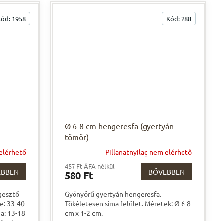
Kód:
1958
Kód:
288
Ø 6-8 cm hengeresfa (gyertyán
tömör)
 elérhető
Pillanatnyilag nem elérhető
457 Ft ÁFA nélkül
EBBEN
BŐVEBBEN
580 Ft
ggesztő
Gyönyörű gyertyán hengeresfa.
te: 33-40
Tökéletesen sima felület. Méretek: Ø 6-8
a: 13-18
cm x 1-2 cm.