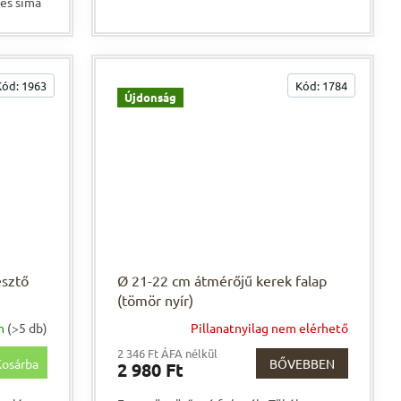
 és sima
Kód:
1963
Kód:
1784
Újdonság
esztő
Ø 21-22 cm átmérőjű kerek falap
(tömör nyír)
on
(>5 db)
Pillanatnyilag nem elérhető
2 346 Ft ÁFA nélkül
osárba
BŐVEBBEN
2 980 Ft