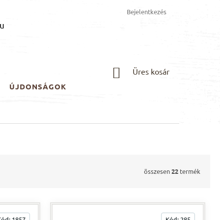
Bejelentkezés
u
KOSÁR
Üres kosár
ÚJDONSÁGOK
összesen
22
termék
Kód:
1857
Kód:
285