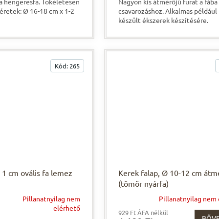
a hengeresfa. Tökéletesen
Nagyon kis átmérőjű furat a fába
Méretek: Ø 16-18 cm x 1-2
csavarozáshoz. Alkalmas például 
készült ékszerek készítésére.
Kód:
265
 1 cm ovális fa lemez
Kerek falap, Ø 10-12 cm átm
(tömör nyárfa)
Pillanatnyilag nem
Pillanatnyilag nem
elérhető
929 Ft ÁFA nélkül
BŐV