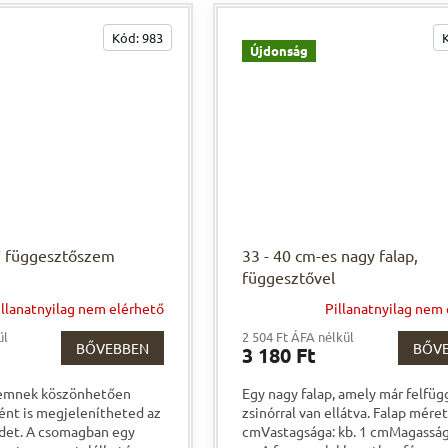
Kód:
983
Újdonság
 függesztőszem
33 - 40 cm-es nagy falap,
függesztővel
illanatnyilag nem elérhető
Pillanatnyilag nem
ül
2 504 Ft ÁFA nélkül
BŐVEBBEN
BŐV
3 180 Ft
zemnek köszönhetően
Egy nagy falap, amely már felfü
nt is megjelenítheted az
zsinórral van ellátva. Falap mére
det. A csomagban egy
cmVastagsága: kb. 1 cmMagasság