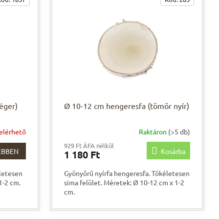
éger)
Ø 10-12 cm hengeresfa (tömör nyír)
 elérhető
Raktáron
(>5 db)
929 Ft ÁFA nélkül
EBBEN
Kosárba
1 180 Ft
letesen
Gyönyörű nyírfa hengeresfa. Tökéletesen
1-2 cm.
sima felület. Méretek: Ø 10-12 cm x 1-2
cm.