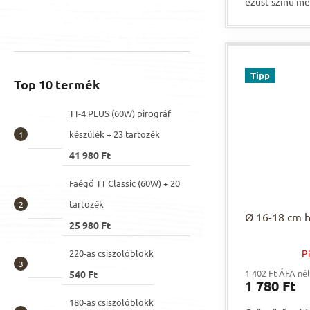
ezüst színű me
Tipp
Top 10 termék
TT-4 PLUS (60W) pirográf
készülék + 23 tartozék
41 980 Ft
Faégő TT Classic (60W) + 20
tartozék
Ø 16-18 cm h
25 980 Ft
220-as csiszolóblokk
P
1 402 Ft ÁFA né
540 Ft
1 780 Ft
180-as csiszolóblokk