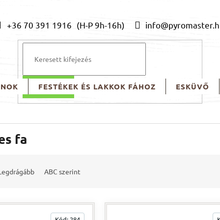
+36 70 391 1916
info@pyromaster.h
ONOK
FESTÉKEK ÉS LAKKOK FÁHOZ
ESKÜVŐ
KERESÉS
es fa
Legdrágább
ABC szerint
Kód:
284