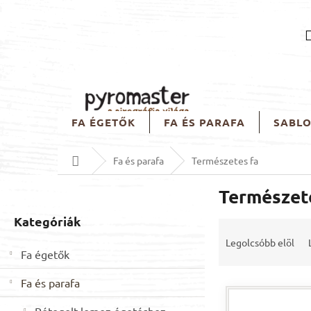
Ugrás
a
fő
tartalomhoz
FA ÉGETŐK
FA ÉS PARAFA
SABL
Kezdőlap
Fa és parafa
Természetes fa
O
Természet
l
d
Kategóriák
Kategóriák
T
a
átugrása
e
l
Legolcsóbb elöl
r
Fa égetők
s
m
ó
Fa és parafa
T
é
p
e
k
a