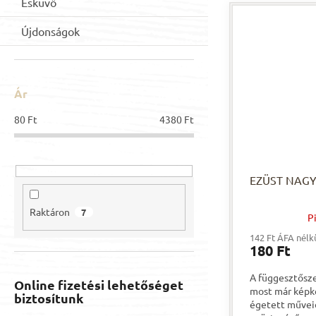
Esküvő
Újdonságok
Ár
80
Ft
4380
Ft
EZÜST NAGY
Raktáron
7
P
142 Ft ÁFA nélk
180 Ft
A függesztős
Online fizetési lehetőséget
most már képké
biztosítunk
égetett művei