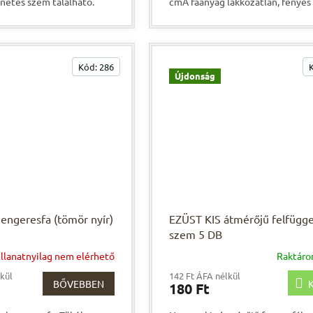
netes szem található.
cmA faanyag lakkozatlan, fényes
– tökéletes az...
Kód:
286
Újdonság
engeresfa (tömör nyír)
EZÜST KIS átmérőjű felfügg
szem 5 DB
illanatnyilag nem elérhető
Raktár
lkül
142 Ft ÁFA nélkül
BŐVEBBEN
K
180 Ft