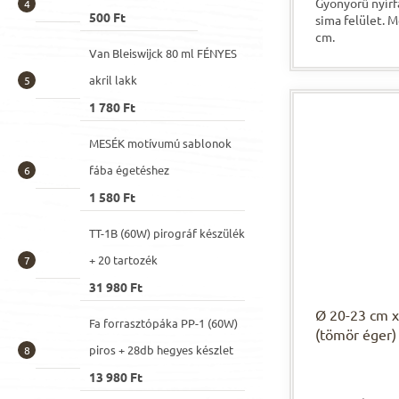
Gyönyörű nyírf
500 Ft
sima felület. 
cm.
Van Bleiswijck 80 ml FÉNYES
akril lakk
1 780 Ft
MESÉK motívumú sablonok
fába égetéshez
1 580 Ft
TT-1B (60W) pirográf készülék
+ 20 tartozék
31 980 Ft
Ø 20-23 cm x
Fa forrasztópáka PP-1 (60W)
(tömör éger)
piros + 28db hegyes készlet
A
13 980 Ft
termék