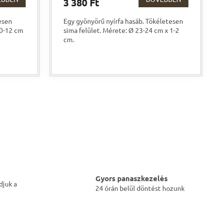
3 380 Ft
esen
Egy gyönyörű nyírfa hasáb. Tökéletesen
10-12 cm
sima felület. Mérete: Ø 23-24 cm x 1-2
cm.
Gyors panaszkezelés
djuk a
24 órán belül döntést hozunk