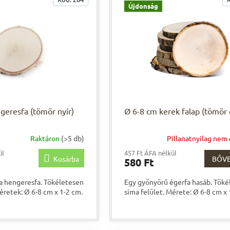
Újdonság
geresfa (tömör nyír)
Ø 6-8 cm kerek falap (tömör 
Raktáron
(>5 db)
Pillanatnyilag nem
ül
457 Ft ÁFA nélkül
Kosárba
BŐV
580 Ft
a hengeresfa. Tökéletesen
Egy gyönyörű égerfa hasáb. Töké
éretek: Ø 6-8 cm x 1-2 cm.
sima felület. Mérete: Ø 6-8 cm x 