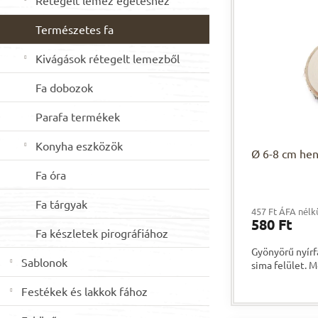
Rétegelt lemez égetéshez
r
e
n
m
k
e
Természetes fa
é
r
l
k
e
Kivágások rétegelt lemezből
e
n
k
d
Fa dobozok
l
e
i
z
Parafa termékek
s
é
t
s
Konyha eszközök
Ø 6-8 cm hen
á
e
Fa óra
j
a
Fa tárgyak
457 Ft ÁFA nélk
580 Ft
Fa készletek pirográfiához
Gyönyörű nyírf
Sablonok
sima felület. M
Festékek és lakkok fához