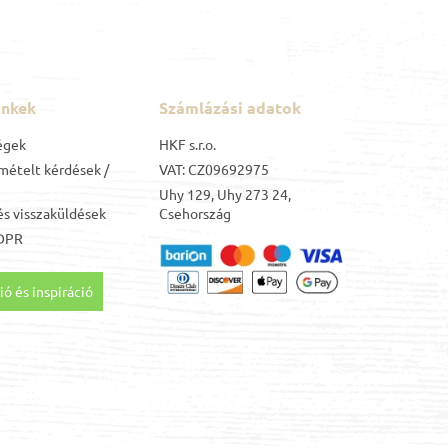
inkek
Számlázási adatok
égek
HKF s.r.o.
mételt kérdések /
VAT: CZ09692975
Uhy 129, Uhy 273 24,
s visszaküldések
Csehország
DPR
ó és inspiráció