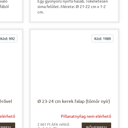
 való
Egy gyönyörű nyírfa hasáb. Tökéletesen
fából
sima felület. Mérete: Ø 21-22 cm x 1-2
cm.
Kód:
992
Kód:
1989
érővel
Ø 23-24 cm kerek falap (tömör nyír)
 elérhető
Pillanatnyilag nem elérhető
2 661 Ft ÁFA nélkül
EBBEN
BŐVEBBEN