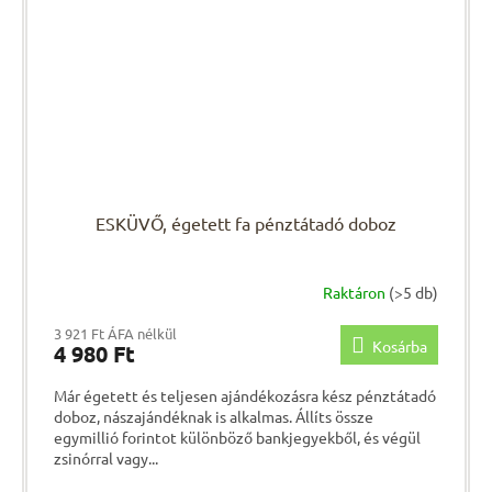
ESKÜVŐ, égetett fa pénztátadó doboz
Raktáron
(>5 db)
3 921 Ft ÁFA nélkül
Kosárba
4 980 Ft
Már égetett és teljesen ajándékozásra kész pénztátadó
doboz, nászajándéknak is alkalmas. Állíts össze
egymillió forintot különböző bankjegyekből, és végül
zsinórral vagy...