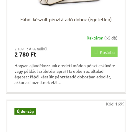
Fából készült pénztátadó doboz (égetetlen)
Raktáron
(>5 db)
2 189 Ft ÁFA nélkül
Kosárba
2 780 Ft
Hogyan ajándékozzunk eredeti módon pénzt esküvőre
vagy például születésnapra? Ha ebben az általad
égetett fából készült pénztátadó dobozban adod át,
akkor a címzettnek eláll...
Kód:
1699
Újdonság