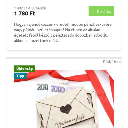
1 402 Ft ÁFA nélkül
Kosárba
1 780 Ft
Hogyan ajándékozzunk eredeti módon pénzt esküvőre
vagy például születésnapra? Ha ebben az általad
égetett fából készült pénztátadó dobozban adod át,
akkor a címzettnek eláll...
Kód:
1653
Újdonság
Tipp