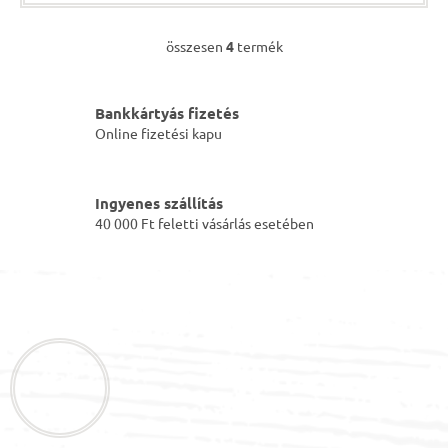
összesen
4
termék
L
i
s
t
Bankkártyás fizetés
a
Online fizetési kapu
i
r
á
Ingyenes szállítás
n
40 000 Ft feletti vásárlás esetében
y
í
t
L
á
á
s
e
b
l
l
e
é
m
c
e
i