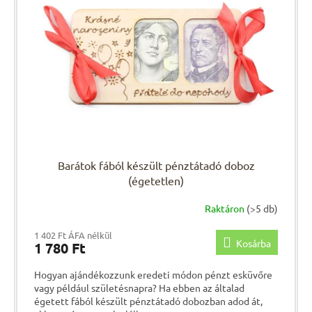
é
r
k
e
e
n
k
d
l
e
i
z
s
é
t
s
á
e
j
a
Barátok fából készült pénztátadó doboz
(égetetlen)
Raktáron
(>5 db)
1 402 Ft ÁFA nélkül
Kosárba
1 780 Ft
Hogyan ajándékozzunk eredeti módon pénzt esküvőre
vagy például születésnapra? Ha ebben az általad
égetett fából készült pénztátadó dobozban adod át,