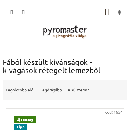
Ugrás
a
KOSÁR
fő
tartalomhoz
Fából készült kívánságok -
kivágások rétegelt lemezből
T
e
Legolcsóbb elöl
Legdrágább
ABC szerint
r
m
T
é
Kód:
1654
e
k
r
Újdonság
e
m
k
Tipp