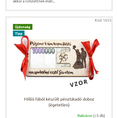
akkor a címzettnek eláll...
Kód:
1655
Újdonság
Tipp
Millió fából készült pénztátadó doboz
(égetetlen)
Raktáron
(>5 db)