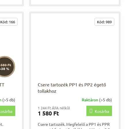
anyagok tárolására. A...
Kód:
166
Kód:
989
 580 Ft
–38 %
(TT
Csere tartozék PP1 és PP2 égető
tollakhoz
on
(>5 db)
Raktáron
(>5 db)
1 244 Ft ÁFA nélkül
osárba
Kosárba
1 580 Ft
t.
Csere tartozék. Megfelelő a PP1 és PPR