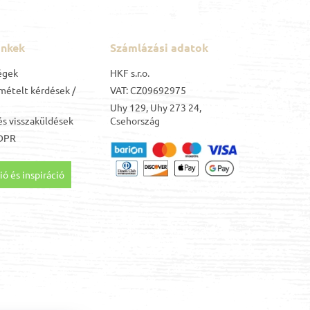
inkek
Számlázási adatok
égek
HKF s.r.o.
mételt kérdések /
VAT: CZ09692975
Uhy 129, Uhy 273 24,
s visszaküldések
Csehország
DPR
ó és inspiráció