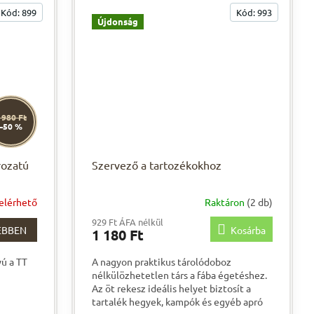
Kód:
899
Kód:
993
Újdonság
 980 Ft
–50 %
rozatú
Szervező a tartozékokhoz
 elérhető
Raktáron
(2 db)
929 Ft ÁFA nélkül
EBBEN
Kosárba
1 180 Ft
ú a TT
A nagyon praktikus tárolódoboz
nélkülözhetetlen társ a fába égetéshez.
Az öt rekesz ideális helyet biztosít a
tartalék hegyek, kampók és egyéb apró