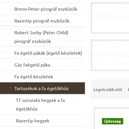
n
Brenn-Peter pirográf eszközök
e
l
Razertip pirográf eszközök
Robert Sorby (Peter Child)
pirográf eszközök
Fa égető pákák (égető készletek)
Gáz faégető páka
Fa égető készletek
T
e
Tartozékok a fa égetőkhöz
Legolcsóbb elöl
r
TT sorozatú hegyek a fa
m
T
é
égetőkhöz
e
k
r
e
Razertip hegyek
Újdonság
m
k