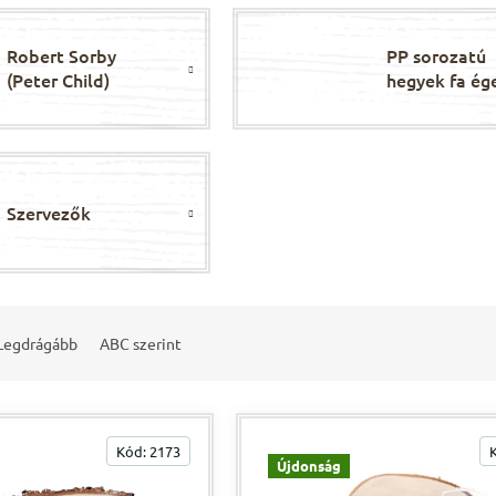
Robert Sorby
PP sorozatú
(Peter Child)
hegyek fa ég
hegyek
pákákhoz
Szervezők
Legdrágább
ABC szerint
Kód:
2173
Újdonság