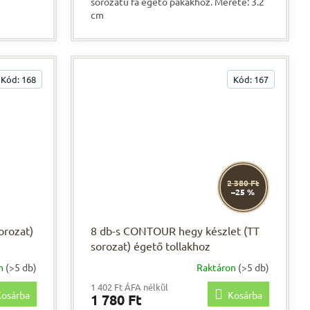
sorozatú fa égető pákákhoz. Mérete: 3.2
cm
Kód:
168
Kód:
167
2 380 Ft
–25 %
orozat)
8 db-s CONTOUR hegy készlet (TT
sorozat) égető tollakhoz
on
(>5 db)
Raktáron
(>5 db)
1 402 Ft ÁFA nélkül
osárba
Kosárba
1 780 Ft