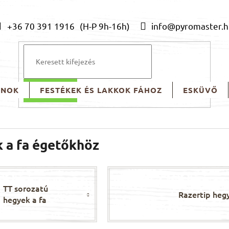
+36 70 391 1916
info@pyromaster.h
ONOK
FESTÉKEK ÉS LAKKOK FÁHOZ
ESKÜVŐ
KERESÉS
 a fa égetőkhöz
TT sorozatú
Razertip heg
hegyek a fa
égetőkhöz