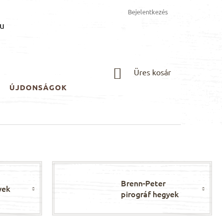
Bejelentkezés
u
KOSÁR
Üres kosár
ÚJDONSÁGOK
Brenn-Peter
yek
pirográf hegyek