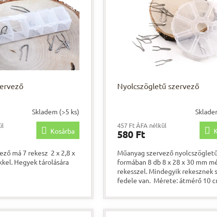
zervező
Nyolcszögletű szervező
Skladem
(>5 ks)
Sklad
ül
457 Ft ÁFA nélkül
Kosárba
K
580 Ft
ző má 7 rekesz 2 x 2,8 x
Műanyag szervező nyolcszöglet
kel. Hegyek tárolására
formában 8 db 8 x 28 x 30 mm m
rekesszel. Mindegyik rekesznek s
fedele van. Mérete: átmérő 10 c
magasság: 2,7 cm...