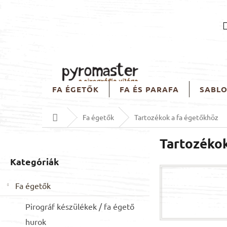
Ugrás
a
fő
tartalomhoz
FA ÉGETŐK
FA ÉS PARAFA
SABL
Kezdőlap
Fa égetők
Tartozékok a fa égetőkhöz
O
Tartozékok
l
d
Kategóriák
Kategóriák
a
átugrása
l
Fa égetők
s
ó
Pirográf készülékek / fa égető
p
a
hurok