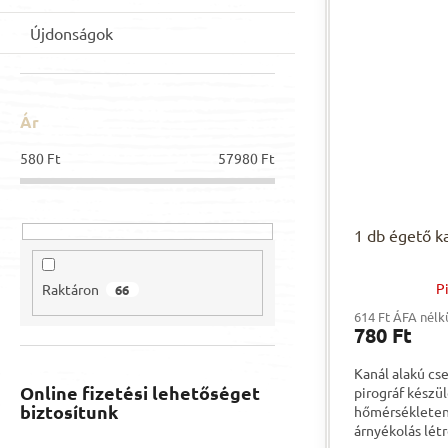
Újdonságok
Ár
580
Ft
57980
Ft
1 db égető ka
P
Raktáron
66
614 Ft ÁFA nélk
780 Ft
Kanál alakú cs
Online fizetési lehetőséget
pirográf készü
biztosítunk
hőmérsékleten
árnyékolás lét