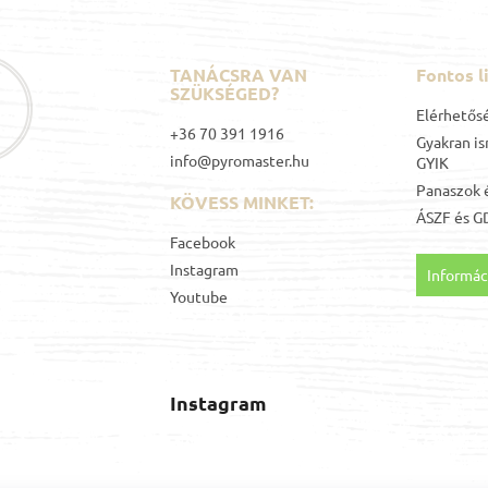
s
e
l
e
TANÁCSRA VAN
Fontos l
m
SZÜKSÉGED?
e
Elérhetős
i
+36 70 391 1916
Gyakran is
info@pyromaster.hu
GYIK
Panaszok é
KÖVESS MINKET:
ÁSZF
és
G
Facebook
Instagram
Informáci
Youtube
Instagram