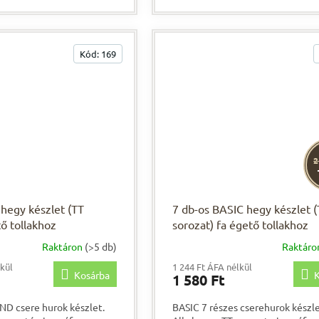
rsékleten pedig a
Kód:
169
2
hegy készlet (TT
7 db-os BASIC hegy készlet 
ő tollakhoz
sorozat) fa égető tollakhoz
Raktáron
(>5 db)
Raktár
A
termék
lkül
1 244 Ft ÁFA nélkül
Kosárba
K
átlagos
1 580 Ft
értékelése
5-
D csere hurok készlet.
BASIC 7 részes cserehurok készle
ből