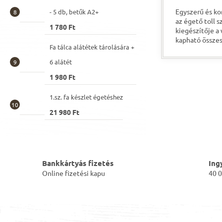
Egyszerű és ko
- 5 db, betűk A2+
az égető toll s
1 780 Ft
kiegészítője 
kapható összes
Fa tálca alátétek tárolására +
50 mm x 45 m
6 alátét
1 980 Ft
1.sz. fa készlet égetéshez
21 980 Ft
Bankkártyás fizetés
Ing
Online fizetési kapu
40 0
L
á