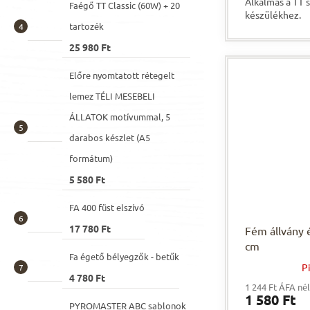
Alkalmas a TT 
Faégő TT Classic (60W) + 20
készülékhez.
tartozék
25 980 Ft
Előre nyomtatott rétegelt
lemez TÉLI MESEBELI
ÁLLATOK motívummal, 5
darabos készlet (A5
formátum)
5 580 Ft
FA 400 füst elszívó
17 780 Ft
Fém állvány é
cm
Fa égető bélyegzők - betűk
P
4 780 Ft
1 244 Ft ÁFA né
1 580 Ft
PYROMASTER ABC sablonok