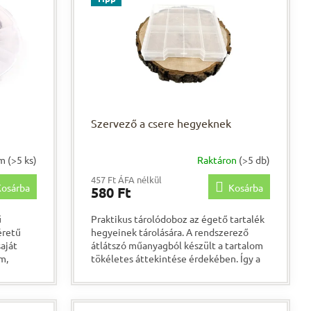
Szervező a csere hegyeknek
em
(>5 ks)
Raktáron
(>5 db)
457 Ft ÁFA nélkül
osárba
Kosárba
580 Ft
ű
Praktikus tárolódoboz az égető tartalék
éretű
hegyeinek tárolására. A rendszerező
aját
átlátszó műanyagból készült a tartalom
m,
tökéletes áttekintése érdekében. Így a
kis anyagokat...