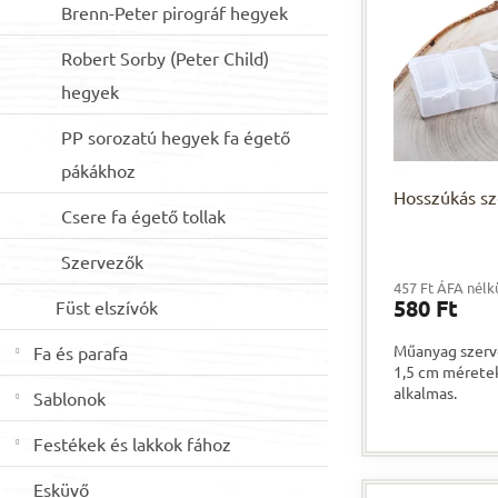
é
r
Brenn-Peter pirográf hegyek
k
e
Robert Sorby (Peter Child)
e
n
k
d
hegyek
l
e
i
z
PP sorozatú hegyek fa égető
s
é
pákákhoz
t
s
Hosszúkás s
á
e
Csere fa égető tollak
j
a
Szervezők
457 Ft ÁFA nélk
580 Ft
Füst elszívók
Műanyag szerve
Fa és parafa
1,5 cm méretek
alkalmas.
Sablonok
Festékek és lakkok fához
Esküvő