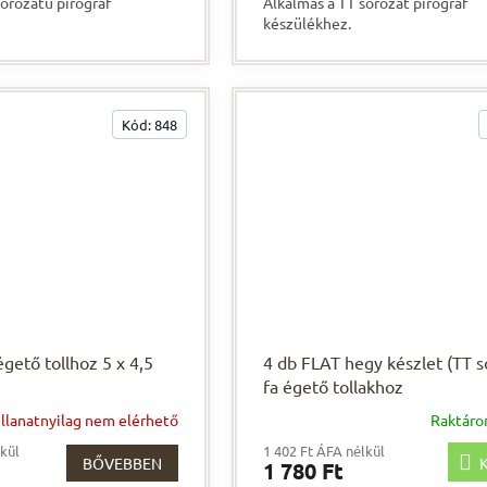
sorozatú pirográf
Alkalmas a TT sorozat pirográf
3,0
készülékhez.
csillag.
Kód:
848
gető tollhoz 5 x 4,5
4 db FLAT hegy készlet (TT s
fa égető tollakhoz
illanatnyilag nem elérhető
Raktár
lkül
1 402 Ft ÁFA nélkül
BŐVEBBEN
K
1 780 Ft