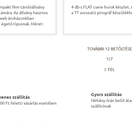
mpakt fém tárolóállvány
4 db-s FLAT csere hurok készlet.
zámára. Az állvány hasznos
a TT sorozatú pirográf készülékh
a web áruházunkban
 égető típusnak. Méret:
m
TOVÁBBI 12 BETÖLTÉSE
L
1
7
a
L
p
i
FEL
o
s
z
t
á
a
s
i
Gyors szállítás
r
yenes szállítás
á
Néhány órán belül áta
00 Ft feletti vásárlás esetében
n
szállítónak
y
í
t
á