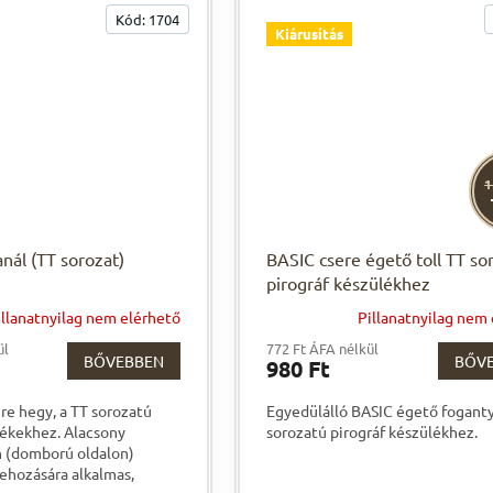
Kód:
1704
Kiárusítás
1
nál (TT sorozat)
BASIC csere égető toll TT so
pirográf készülékhez
illanatnyilag nem elérhető
Pillanatnyilag nem
ül
772 Ft ÁFA nélkül
BŐVEBBEN
BŐV
980 Ft
ere hegy, a TT sorozatú
Egyedülálló BASIC égető foganty
lékekhez. Alacsony
sorozatú pirográf készülékhez.
 (domború oldalon)
rehozására alkalmas,