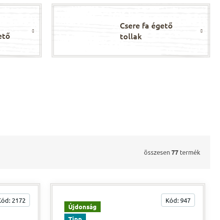
Csere fa égető
ető
tollak
összesen
77
termék
Kód:
2172
Kód:
947
Újdonság
Tipp