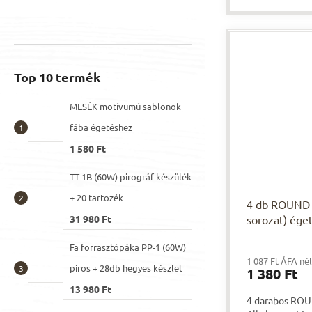
magasabb hőmé
másik...
Top 10 termék
MESÉK motívumú sablonok
fába égetéshez
1 580 Ft
TT-1B (60W) pirográf készülék
+ 20 tartozék
4 db ROUND 
31 980 Ft
sorozat) éget
Fa forrasztópáka PP-1 (60W)
1 087 Ft ÁFA né
piros + 28db hegyes készlet
1 380 Ft
13 980 Ft
4 darabos ROUN