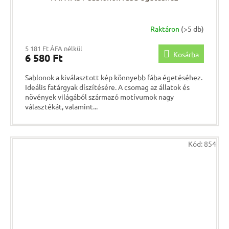
Raktáron
(>5 db)
5 181 Ft ÁFA nélkül
Kosárba
6 580 Ft
Sablonok a kiválasztott kép könnyebb fába égetéséhez.
Ideális fatárgyak díszítésére. A csomag az állatok és
növények világából származó motívumok nagy
választékát, valamint...
Kód:
854