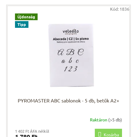
Kód:
1836
Újdonság
Tipp
PYROMASTER ABC sablonok - 5 db, betűk A2+
Raktáron
(>5 db)
1 402 Ft ÁFA nélkül
Kosárba
1 780 Ft