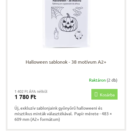
k
e
e
n
k
d
l
e
i
z
s
é
t
s
á
e
j
a
Halloween sablonok - 38 motívum A2+
Raktáron
(2 db)
1 402 Ft ÁFA nélkül
Kosárba
1 780 Ft
Új, exkluzív sablonjaink gyönyörű halloweeni és
misztikus minták választékával. Papír mérete - 483 ×
609 mm (A2+ formátum)