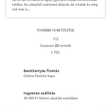
találsz. Az udvarból származó állatok, de a halak és még
sok más is...
TOVÁBBI 10 BETÖLTÉSE
L
1
2
a
L
p
összesen
22
termék
i
o
FEL
s
z
á
t
s
a
i
Bankkártyás fizetés
r
Online fizetési kapu
á
n
y
í
Ingyenes szállítás
t
40 000 Ft feletti vásárlás esetében
á
s
e