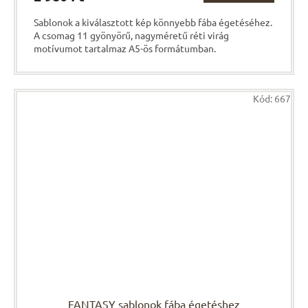
Sablonok a kiválasztott kép könnyebb fába égetéséhez.
A csomag 11 gyönyörű, nagyméretű réti virág
motívumot tartalmaz A5-ös formátumban.
Kód:
667
FANTASY sablonok fába égetéshez