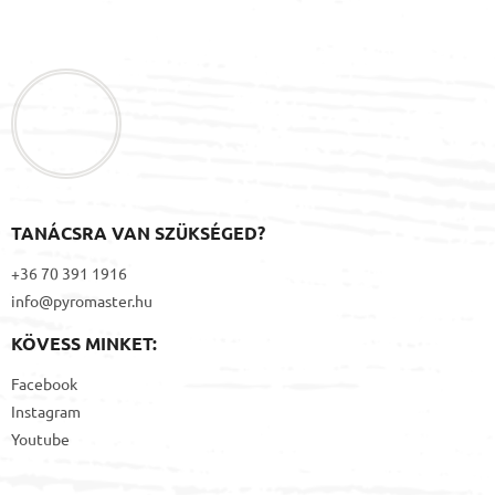
L
l
á
e
b
m
l
e
i
é
c
TANÁCSRA VAN SZÜKSÉGED?
+36 70 391 1916
info@pyromaster.hu
KÖVESS MINKET:
Facebook
Instagram
Youtube