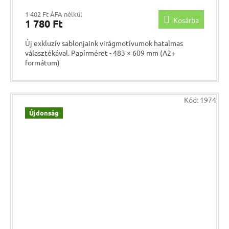
1 402 Ft ÁFA nélkül
Kosárba
1 780 Ft
Új exkluzív sablonjaink virágmotívumok hatalmas
választékával. Papírméret - 483 × 609 mm (A2+
formátum)
Kód:
1974
Újdonság