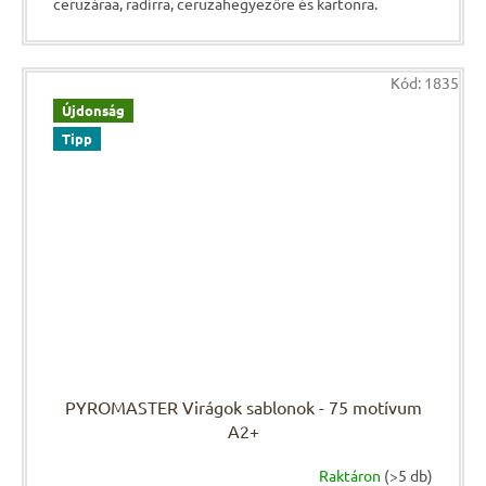
ceruzáraa, radírra, ceruzahegyezőre és kartonra.
Kód:
1835
Újdonság
Tipp
PYROMASTER Virágok sablonok - 75 motívum
A2+
Raktáron
(>5 db)