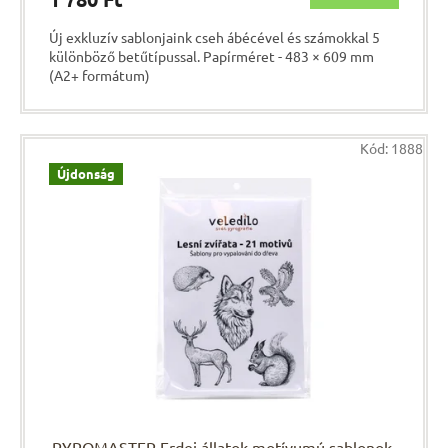
Új exkluzív sablonjaink cseh ábécével és számokkal 5
különböző betűtípussal. Papírméret - 483 × 609 mm
(A2+ formátum)
Kód:
1888
Újdonság
PYROMASTER Erdei állatok motívumú sablonok-