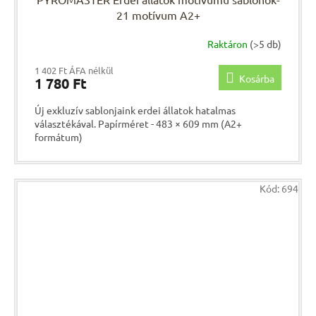
21 motívum A2+
Raktáron
(>5 db)
1 402 Ft ÁFA nélkül
Kosárba
1 780 Ft
Új exkluzív sablonjaink erdei állatok hatalmas
választékával. Papírméret - 483 × 609 mm (A2+
formátum)
Kód:
694