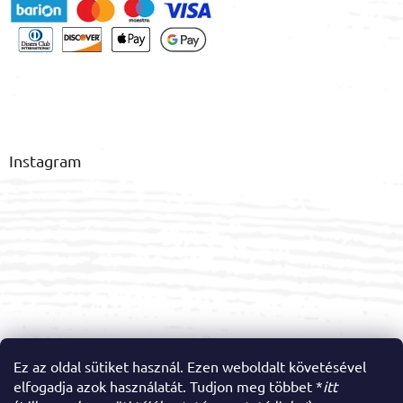
Instagram
Ez az oldal sütiket használ. Ezen weboldalt követésével
elfogadja azok használatát. Tudjon meg többet *
itt
Kövessen minket az Instagramon