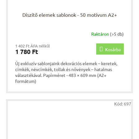
Díszítő elemek sablonok - 50 motívum A2+
Raktáron
(>5 db)
1 402 Ft ÁFA nélkül
Kosárba
1 780 Ft
Új exkluzív sablonjaink dekorációs elemek – keretek,
címkék, névcímkék, tollak és növények – hatalmas
választékával. Papírméret - 483 × 609 mm (A2+
formátum)
Kód:
697