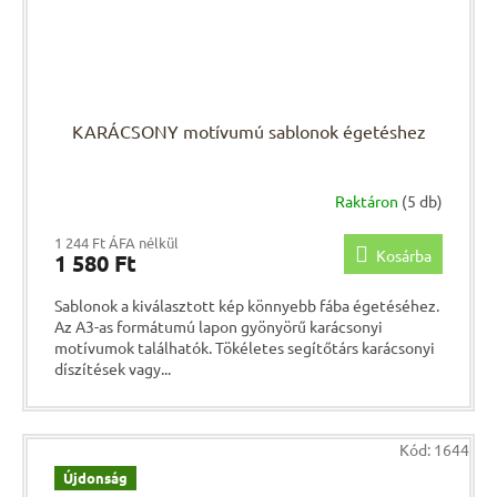
KARÁCSONY motívumú sablonok égetéshez
Raktáron
(5 db)
1 244 Ft ÁFA nélkül
Kosárba
1 580 Ft
Sablonok a kiválasztott kép könnyebb fába égetéséhez.
Az A3-as formátumú lapon gyönyörű karácsonyi
motívumok találhatók. Tökéletes segítőtárs karácsonyi
díszítések vagy...
Kód:
1644
Újdonság