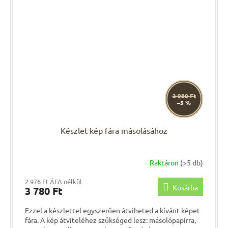
3 980 Ft
–5 %
Készlet kép fára másolásához
Raktáron
(>5 db)
2 976 Ft ÁFA nélkül
Kosárba
3 780 Ft
Ezzel a készlettel egyszerűen átviheted a kívánt képet
fára. A kép átviteléhez szükséged lesz: másolópapírra,