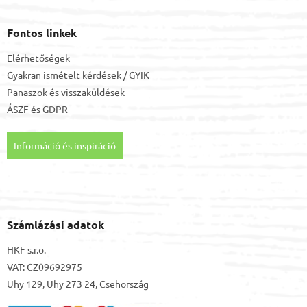
Fontos linkek
Elérhetőségek
Gyakran ismételt kérdések / GYIK
Panaszok és visszaküldések
ÁSZF
és
GDPR
Információ és inspiráció
Számlázási adatok
HKF s.r.o.
VAT: CZ09692975
Uhy 129, Uhy 273 24, Csehország