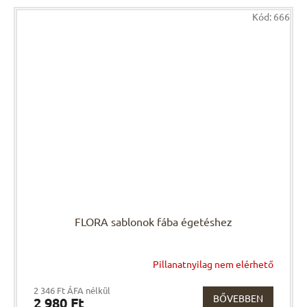
Kód:
666
FLORA sablonok fába égetéshez
Pillanatnyilag nem elérhető
2 346 Ft ÁFA nélkül
BŐVEBBEN
2 980 Ft