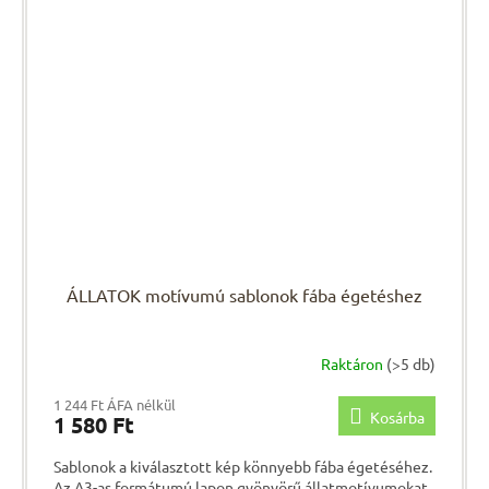
ÁLLATOK motívumú sablonok fába égetéshez
Raktáron
(>5 db)
1 244 Ft ÁFA nélkül
Kosárba
1 580 Ft
Sablonok a kiválasztott kép könnyebb fába égetéséhez.
Az A3-as formátumú lapon gyönyörű állatmotívumokat