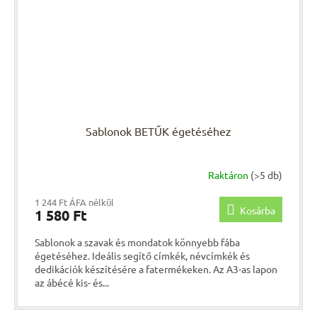
Sablonok BETŰK égetéséhez
Raktáron
(>5 db)
1 244 Ft ÁFA nélkül
Kosárba
1 580 Ft
Sablonok a szavak és mondatok könnyebb fába
égetéséhez. Ideális segítő címkék, névcímkék és
dedikációk készítésére a fatermékeken. Az A3-as lapon
az ábécé kis- és...