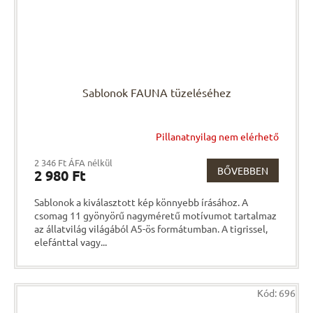
Sablonok FAUNA tüzeléséhez
Pillanatnyilag nem elérhető
2 346 Ft ÁFA nélkül
BŐVEBBEN
2 980 Ft
Sablonok a kiválasztott kép könnyebb írásához. A
csomag 11 gyönyörű nagyméretű motívumot tartalmaz
az állatvilág világából A5-ös formátumban. A tigrissel,
elefánttal vagy...
Kód:
696