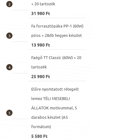
+ 20 tartozék
31 980 Ft
Fa forrasztópáka PP-1 (60W)
piros + 28db hegyes készlet
13 980 Ft
Faégő TT Classic (60W) + 20
tartozék
25 980 Ft
Előre nyomtatott rétegelt
lemez TÉLI MESEBELI
ÁLLATOK motívummal, 5
darabos készlet (A5
formátum)
5 580 Ft