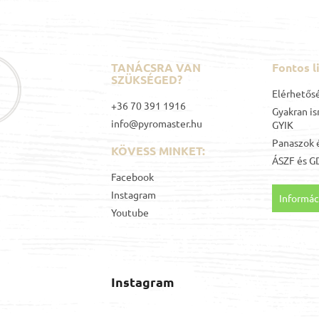
TANÁCSRA VAN
Fontos l
SZÜKSÉGED?
Elérhetős
+36 70 391 1916
Gyakran is
info@pyromaster.hu
GYIK
Panaszok é
KÖVESS MINKET:
ÁSZF
és
G
Facebook
Instagram
Informáci
Youtube
Instagram