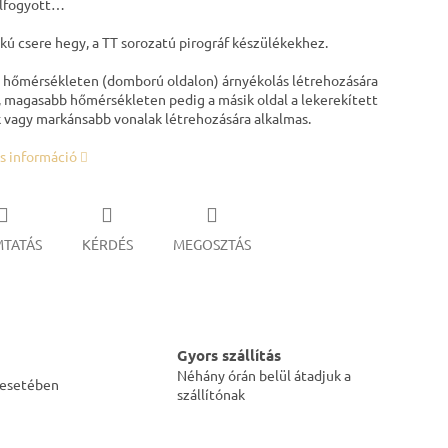
elfogyott…
akú csere hegy, a TT sorozatú pirográf készülékekhez.
 hőmérsékleten (domború oldalon) árnyékolás létrehozására
, magasabb hőmérsékleten pedig a másik oldal a lekerekített
 vagy markánsabb vonalak létrehozására alkalmas.
s információ
TATÁS
KÉRDÉS
MEGOSZTÁS
Gyors szállítás
Néhány órán belül átadjuk a
s esetében
szállítónak