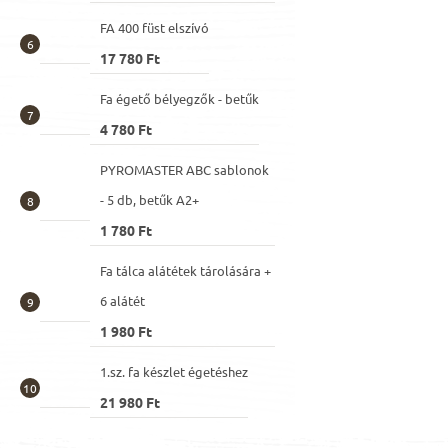
FA 400 füst elszívó
17 780 Ft
Fa égető bélyegzők - betűk
4 780 Ft
PYROMASTER ABC sablonok
- 5 db, betűk A2+
1 780 Ft
Fa tálca alátétek tárolására +
6 alátét
1 980 Ft
1.sz. fa készlet égetéshez
21 980 Ft