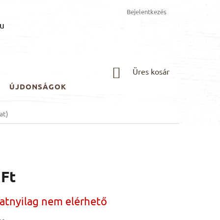
Bejelentkezés
u
KOSÁR
Üres kosár
ÚJDONSÁGOK
at)
 Ft
:
natnyilag nem elérhető