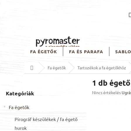
Ugrás
a
fő
tartalomhoz
FA ÉGETŐK
FA ÉS PARAFA
SABL
Kezdőlap
Fa égetők
Tartozékok a fa égetőkhöz
O
1 db égető
l
d
Kategóriák
A
Kategóriák
Nincs értékelés
Ugrá
a
termék
átugrása
l
átlagos
Fa égetők
s
értékelése
ó
5-
Pirográf készülékek / fa égető
ből
p
0,0
a
hurok