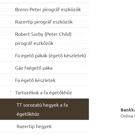
csillag.
n
Brenn-Peter pirográf eszközök
e
l
Razertip pirográf eszközök
Robert Sorby (Peter Child)
pirográf eszközök
Fa égető pákák (égető készletek)
Gáz faégető páka
Fa égető készletek
Tartozékok a fa égetőkhöz
TT sorozatú hegyek a fa
Bankká
égetőkhöz
Online 
Razertip hegyek