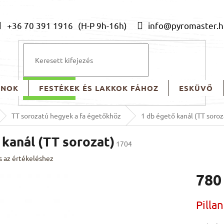
+36 70 391 1916
info@pyromaster.h
ONOK
FESTÉKEK ÉS LAKKOK FÁHOZ
ESKÜVŐ
KERESÉS
TT sorozatú hegyek a fa égetőkhöz
1 db égető kanál (TT soroz
 kanál (TT sorozat)
1704
s az értékeléshez
780
Egységár
Pilla