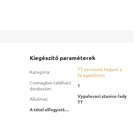
Kiegészítő paraméterek
TT sorozatú hegyek a
Kategória
:
fa égetőkhöz
Csomagban található
1
darabszám
:
Vypalovací stanice řady
Alkalmas
:
TT
A tétel elfogyott…