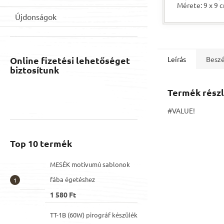
Mérete: 9 x 9 
vastagság: 8 
Újdonságok
Online fizetési lehetőséget
Leírás
Beszé
biztosítunk
Termék részl
#VALUE!
Top 10 termék
MESÉK motívumú sablonok
fába égetéshez
1 580 Ft
TT-1B (60W) pirográf készülék