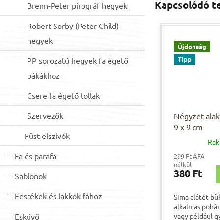
Kapcsolódó t
Brenn-Peter pirográf hegyek
Robert Sorby (Peter Child)
hegyek
Újdonság
Tipp
PP sorozatú hegyek fa égető
pákákhoz
Csere fa égető tollak
Szervezők
Négyzet alakú
9 x 9 cm
Füst elszívók
Rak
Fa és parafa
299 Ft ÁFA
nélkül
380 Ft
Sablonok
Festékek és lakkok fához
Sima alátét bü
alkalmas pohár
Esküvő
vagy például gy