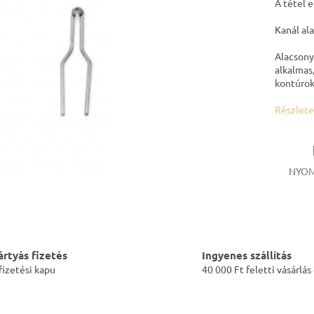
A tétel 
Kanál al
Alacsony
alkalmas
kontúrok
Részlete
NYOM
rtyás fizetés
Ingyenes szállítás
fizetési kapu
40 000 Ft feletti vásárlá