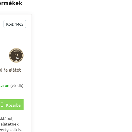
ermékek
Kód:
1465
580
Ft
–34
%
 fa alátét
táron
(>5 db)
Kosárba
kkfából,
 alátétnek
ertya alá is.