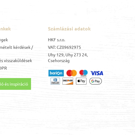
inkek
Számlázási adatok
égek
HKF s.r.o.
mételt kérdések /
VAT: CZ09692975
Uhy 129, Uhy 273 24,
s visszaküldések
Csehország
DPR
ó és inspiráció