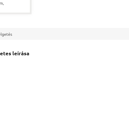
cm,
mm
lgetés
etes leírása