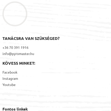
l
é
c
TANÁCSRA VAN SZÜKSÉGED?
+36 70 391 1916
info@pyromaster.hu
KÖVESS MINKET:
Facebook
Instagram
Youtube
Fontos linkek