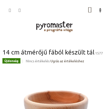
Ugrás
a
KOSÁR
fő
tartalomhoz
14 cm átmérőjű fából készült tál
1577
A
Nincs értékelés
Ugrás az értékeléshez
Újdonság
termék
átlagos
értékelése
5-
ből
0,0
csillag.