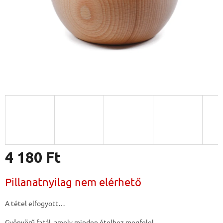
4 180 Ft
Egységár:
Pillanatnyilag nem elérhető
A tétel elfogyott…
Gyönyörű fatál, amely minden ételhez megfelel.