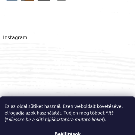
Instagram
Ez az oldal sütiket használ. Ezen weboldalt követésével
elfogadja azok használatát. Tudjon meg többet *
itt
Kövessen minket az Instagramon
(*
illessze be a süti tájékoztatóra mutató linket
).
Beállítások
Shoptet készítette