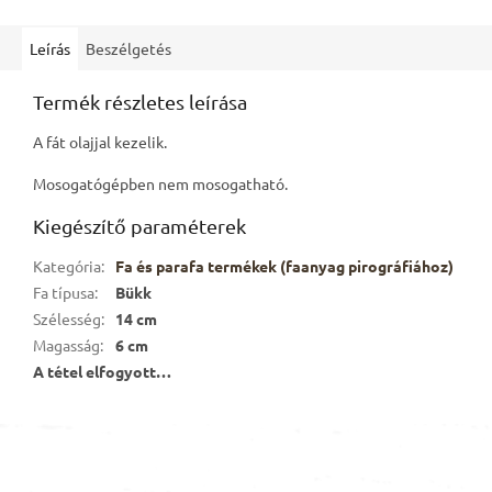
Leírás
Beszélgetés
Termék részletes leírása
A fát olajjal kezelik.
Mosogatógépben nem mosogatható.
Kiegészítő paraméterek
Kategória
:
Fa és parafa termékek (faanyag pirográfiához)
Fa típusa
:
Bükk
Szélesség
:
14 cm
Magasság
:
6 cm
A tétel elfogyott…
L
á
b