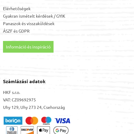
Elérhetőségek
Gyakran ismételt kérdések / GYIK
Panaszok és visszaküldések
ÁSZF
és
GDPR
Információ és inspiráció
Számlázási adatok
HKF s.r.o.
VAT: CZ09692975
Uhy 129, Uhy 273 24, Csehország