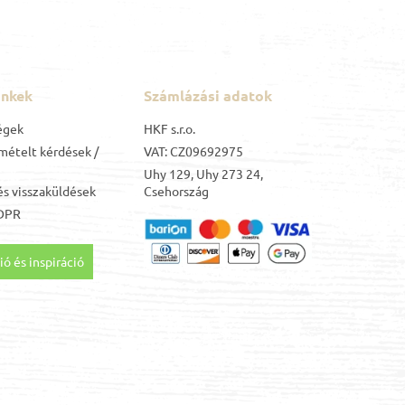
inkek
Számlázási adatok
égek
HKF s.r.o.
mételt kérdések /
VAT: CZ09692975
Uhy 129, Uhy 273 24,
s visszaküldések
Csehország
DPR
ó és inspiráció