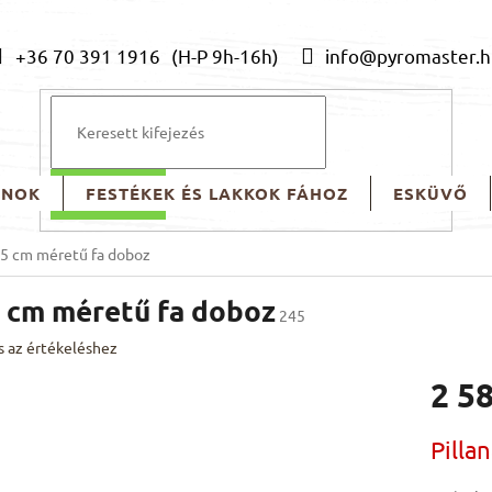
+36 70 391 1916
info@pyromaster.h
ONOK
FESTÉKEK ÉS LAKKOK FÁHOZ
ESKÜVŐ
KERESÉS
4,5 cm méretű fa doboz
,5 cm méretű fa doboz
245
s az értékeléshez
2 58
Egységár
Pilla