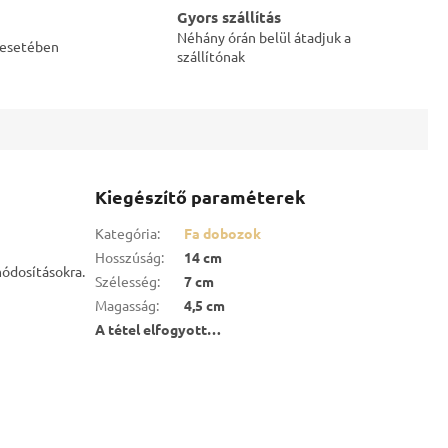
Gyors szállítás
Néhány órán belül átadjuk a
s esetében
szállítónak
Kiegészítő paraméterek
Kategória
:
Fa dobozok
Hosszúság
:
14 cm
módosításokra.
Szélesség
:
7 cm
Magasság
:
4,5 cm
A tétel elfogyott…