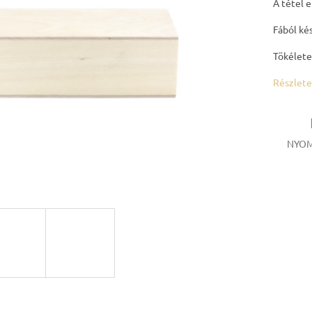
A tétel 
Fából kés
Tökélete
Részlete
NYOM