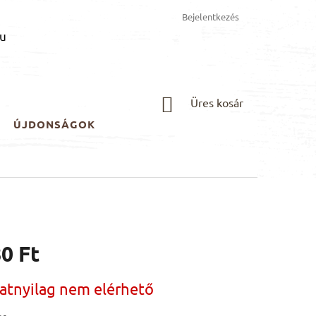
Bejelentkezés
u
KOSÁR
Üres kosár
ÚJDONSÁGOK
0 Ft
:
natnyilag nem elérhető