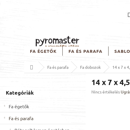
Ugrás
a
fő
tartalomhoz
FA ÉGETŐK
FA ÉS PARAFA
SABL
Kezdőlap
Fa és parafa
Fa dobozok
14 x 7 x 
O
14 x 7 x 4
l
d
Kategóriák
A
Kategóriák
Nincs értékelés
Ugrá
a
termék
átugrása
l
átlagos
Fa égetők
s
értékelése
ó
5-
Fa és parafa
ből
p
0,0
a