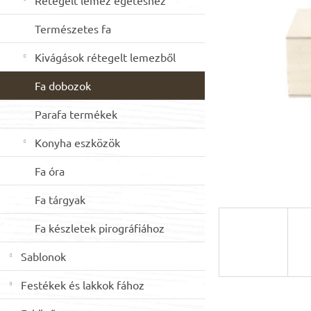
Rétegelt lemez égetéshez
csillag.
n
e
Természetes fa
l
Kivágások rétegelt lemezből
Fa dobozok
Parafa termékek
Konyha eszközök
Fa óra
Fa tárgyak
Fa készletek pirográfiához
Sablonok
Festékek és lakkok fához