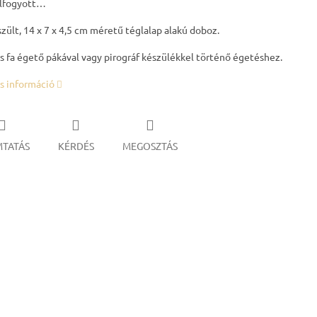
elfogyott…
zült, 14 x 7 x 4,5 cm méretű téglalap alakú doboz.
s fa égető pákával vagy pirográf készülékkel történő égetéshez.
s információ
TATÁS
KÉRDÉS
MEGOSZTÁS