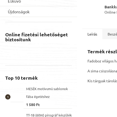
Esküvő
Bankká
Újdonságok
Online 
Online fizetési lehetőséget
Leírás
Beszé
biztosítunk
Termék részl
Fadoboz világos há
A sima csiszolásn
Top 10 termék
Kis tárgyak tárol
MESÉK motívumú sablonok
fába égetéshez
1 580 Ft
TT-1B (60W) pirográf készülék