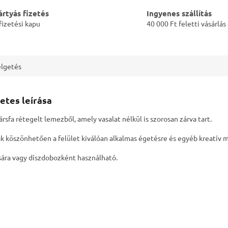
rtyás fizetés
Ingyenes szállítás
fizetési kapu
40 000 Ft feletti vásárlá
lgetés
etes leírása
rsfa rétegelt lemezből, amely vasalat nélkül is szorosan zárva tart.
ak köszönhetően a felület kiválóan alkalmas égetésre és egyéb kreatív 
ására vagy díszdobozként használható.