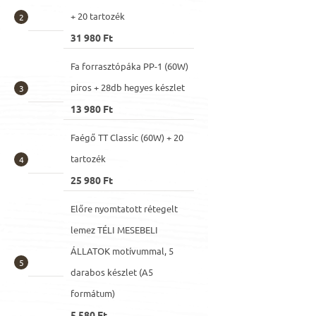
+ 20 tartozék
31 980 Ft
Fa forrasztópáka PP-1 (60W)
piros + 28db hegyes készlet
13 980 Ft
Faégő TT Classic (60W) + 20
tartozék
25 980 Ft
Előre nyomtatott rétegelt
lemez TÉLI MESEBELI
ÁLLATOK motívummal, 5
darabos készlet (A5
formátum)
5 580 Ft