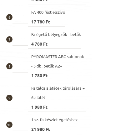
FA 400 füst elszívó
17 780 Ft
Fa égető bélyegzők - betűk
4 780 Ft
PYROMASTER ABC sablonok
- 5 db, betűk A2+
1 780 Ft
Fa tálca alátétek tárolására +
6 alátét
1 980 Ft
1.sz. fa készlet égetéshez
21 980 Ft