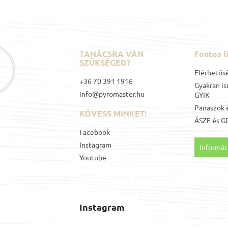
TANÁCSRA VAN
Fontos l
SZÜKSÉGED?
Elérhetős
+36 70 391 1916
Gyakran is
info@pyromaster.hu
GYIK
Panaszok é
KÖVESS MINKET:
ÁSZF
és
G
Facebook
Instagram
Informáci
Youtube
Instagram