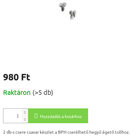
980 Ft
Egységár:
Raktáron
(>5 db)
Hozzáadás a kosárhoz
2 db-s csere csavar készlet a BPH cserélhető hegyű égető tollhoz.