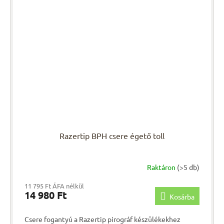
Razertip BPH csere égető toll
Raktáron
(>5 db)
11 795 Ft ÁFA nélkül
14 980 Ft
Kosárba
Csere fogantyú a Razertip pirográf készülékekhez