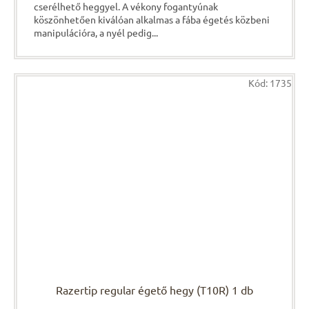
cserélhető heggyel. A vékony fogantyúnak
köszönhetően kiválóan alkalmas a fába égetés közbeni
manipulációra, a nyél pedig...
Kód:
1735
Razertip regular égető hegy (T10R) 1 db