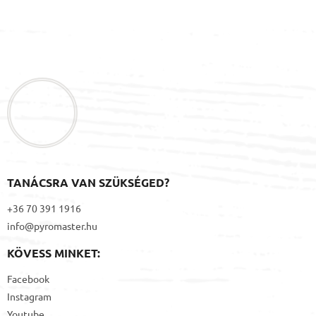
L
á
b
l
é
c
TANÁCSRA VAN SZÜKSÉGED?
+36 70 391 1916
info@pyromaster.hu
KÖVESS MINKET:
Facebook
Instagram
Youtube