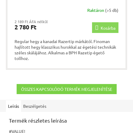
Raktáron
(>5 db)
2 189 Ft ÁFA nélkül
2 780 Ft
Kosárba
Regular hegy a kanadai Razertip márkától. Finoman
hajlított hegy klasszikus hurokkal az égetési technikák
széles skálájához. Alkalmas a BPH Razetip égető
tollhoz.
ÖSSZES KAPCSOLÓDÓ TERMÉK MEGJELENÍTÉSE
Leírás
Beszélgetés
Termék részletes leírása
#VALUE!