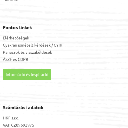
Fontos linkek
Elérhetőségek
Gyakran ismételt kérdések / GYIK
Panaszok és visszaküldések
ÁSZF
és
GDPR
Információ és inspiráció
Számlázási adatok
HKF s.r.o.
VAT: CZ09692975