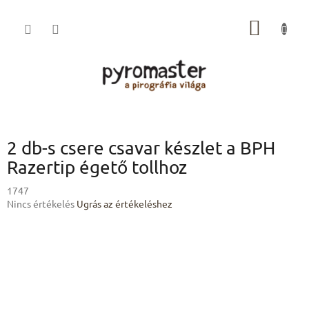
Ugrás
a
KOSÁR
fő
tartalomhoz
2 db-s csere csavar készlet a BPH
Razertip égető tollhoz
1747
A
Nincs értékelés
Ugrás az értékeléshez
termék
átlagos
értékelése
5-
ből
0,0
csillag.