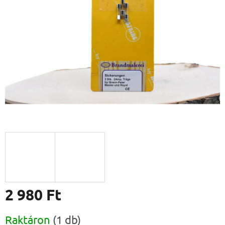
csillag.
2 980 Ft
Egységár:
Raktáron
(1 db)