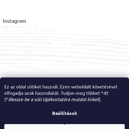
Instagram
Ez az oldal sütiket használ. Ezen weboldalt követésével
elfogadja azok használatát. Tudjon meg többet *
itt
Kövessen minket az Instagramon
(*
illessze be a süti tájékoztatóra mutató linket
).
Beállítások
Shoptet készítette