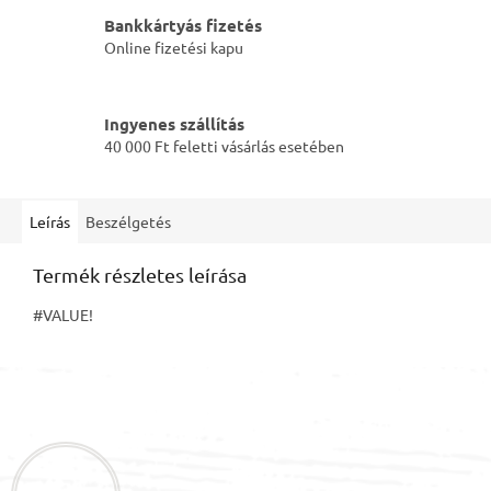
Bankkártyás fizetés
Online fizetési kapu
Ingyenes szállítás
40 000 Ft feletti vásárlás esetében
Leírás
Beszélgetés
Termék részletes leírása
#VALUE!
L
á
b
l
é