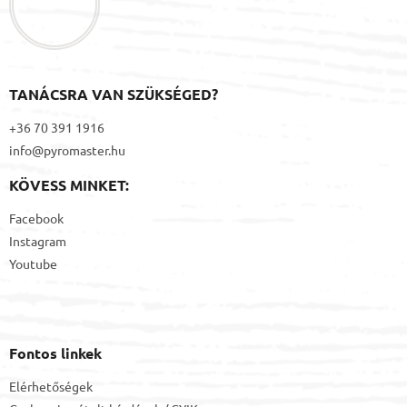
c
TANÁCSRA VAN SZÜKSÉGED?
+36 70 391 1916
info@pyromaster.hu
KÖVESS MINKET:
Facebook
Instagram
Youtube
Fontos linkek
Elérhetőségek