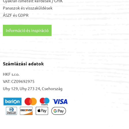
Gyakran ismételt kérdések / GYIK
Panaszok és visszaküldések
ÁSZF
és
GDPR
Információ és inspiráció
Számlázási adatok
HKF s.r.o.
VAT: CZ09692975
Uhy 129, Uhy 273 24, Csehország