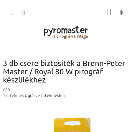
Ugrás
a
KOSÁR
fő
tartalomhoz
3 db csere biztosíték a Brenn-Peter
Master / Royal 80 W pirográf
készülékhez
680
A
1 értékelés
Ugrás az értékeléshez
termék
átlagos
értékelése
5-
ből
4,0