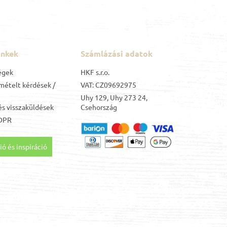
inkek
Számlázási adatok
égek
HKF s.r.o.
mételt kérdések /
VAT: CZ09692975
Uhy 129, Uhy 273 24,
s visszaküldések
Csehország
DPR
ó és inspiráció