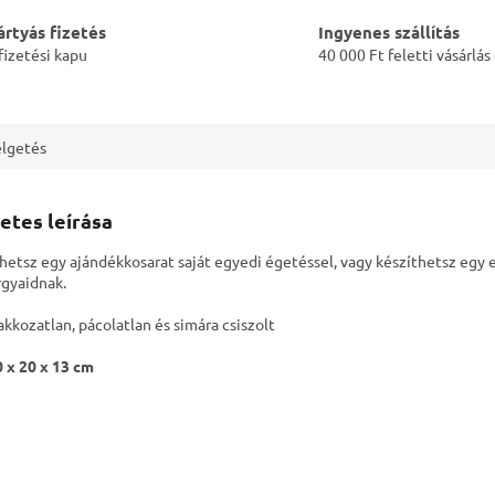
rtyás fizetés
Ingyenes szállítás
fizetési kapu
40 000 Ft feletti vásárlá
lgetés
etes leírása
hetsz egy ajándékkosarat saját egyedi égetéssel, vagy készíthetsz egy 
rgyaidnak.
akkozatlan, pácolatlan és simára csiszolt
 x 20 x 13 cm