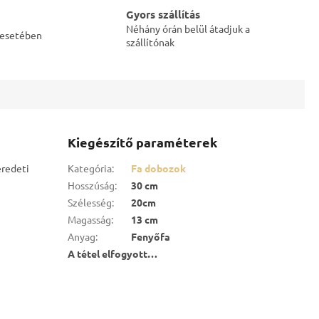
Gyors szállítás
Néhány órán belül átadjuk a
s esetében
szállítónak
Kiegészítő paraméterek
eredeti
Kategória
:
Fa dobozok
Hosszúság
:
30 cm
Szélesség
:
20cm
Magasság
:
13 cm
Anyag
:
Fenyőfa
A tétel elfogyott…