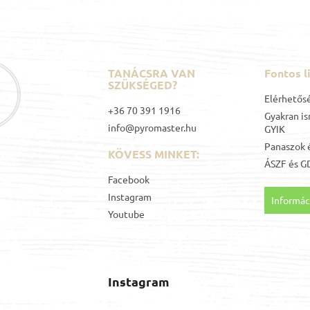
TANÁCSRA VAN
Fontos l
SZÜKSÉGED?
Elérhetős
+36 70 391 1916
Gyakran is
info@pyromaster.hu
GYIK
Panaszok é
KÖVESS MINKET:
ÁSZF
és
G
Facebook
Instagram
Informáci
Youtube
Instagram