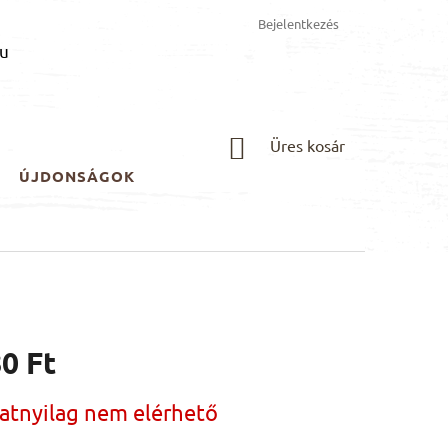
Bejelentkezés
u
KOSÁR
Üres kosár
ÚJDONSÁGOK
0 Ft
:
natnyilag nem elérhető