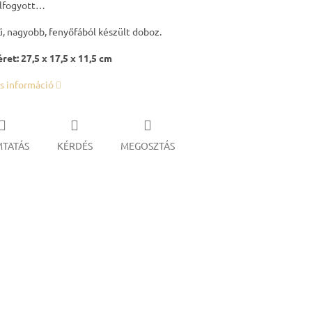
elfogyott…
, nagyobb, fenyőfából készült doboz.
ret: 27,5 x 17,5 x 11,5 cm
s információ
TATÁS
KÉRDÉS
MEGOSZTÁS