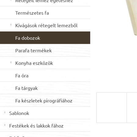
Rétegelt lemez égetéshez
csillag
n
e
Természetes fa
l
Kivágások rétegelt lemezből
Fa dobozok
Parafa termékek
Konyha eszközök
Fa óra
Fa tárgyak
Fa készletek pirográfiához
Sablonok
Festékek és lakkok fához