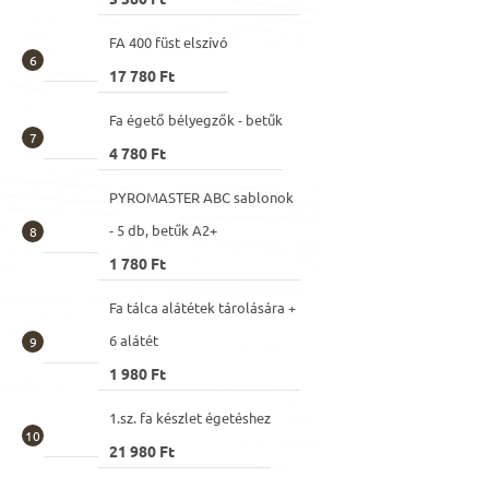
FA 400 füst elszívó
17 780 Ft
Fa égető bélyegzők - betűk
4 780 Ft
PYROMASTER ABC sablonok
- 5 db, betűk A2+
1 780 Ft
Fa tálca alátétek tárolására +
6 alátét
1 980 Ft
1.sz. fa készlet égetéshez
21 980 Ft