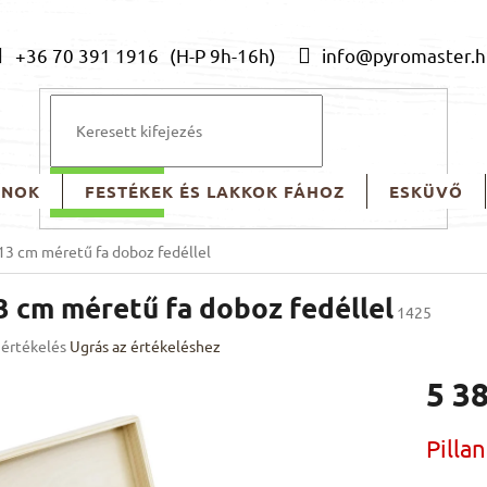
+36 70 391 1916
info@pyromaster.h
ONOK
FESTÉKEK ÉS LAKKOK FÁHOZ
ESKÜVŐ
KERESÉS
 13 cm méretű fa doboz fedéllel
13 cm méretű fa doboz fedéllel
1425
 értékelés
Ugrás az értékeléshez
k
5 38
os
elése
Egységár
Pilla