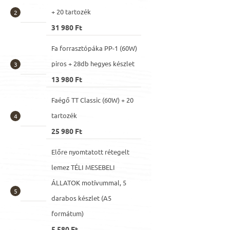
+ 20 tartozék
31 980 Ft
Fa forrasztópáka PP-1 (60W)
piros + 28db hegyes készlet
13 980 Ft
Faégő TT Classic (60W) + 20
tartozék
25 980 Ft
Előre nyomtatott rétegelt
lemez TÉLI MESEBELI
ÁLLATOK motívummal, 5
darabos készlet (A5
formátum)
5 580 Ft