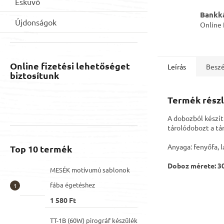
Esküvő
Bankká
Újdonságok
Online 
Online fizetési lehetőséget
Leírás
Beszé
biztosítunk
Termék részl
A dobozból készít
tárolódobozt a tá
Anyaga: fenyőfa, l
Top 10 termék
Doboz mérete: 30
MESÉK motívumú sablonok
fába égetéshez
1 580 Ft
TT-1B (60W) pirográf készülék