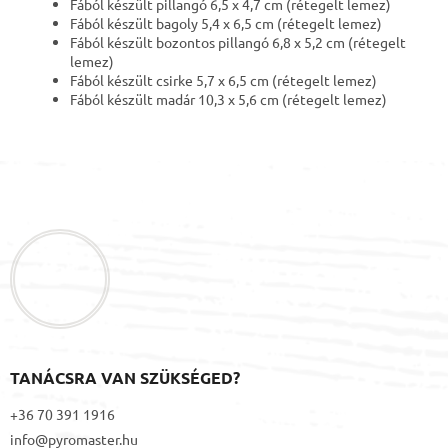
Fából készült pillangó 6,5 x 4,7 cm (rétegelt lemez)
Fából készült bagoly 5,4 x 6,5 cm (rétegelt lemez)
Fából készült bozontos pillangó 6,8 x 5,2 cm (rétegelt
lemez)
Fából készült csirke 5,7 x 6,5 cm (rétegelt lemez)
Fából készült madár 10,3 x 5,6 cm (rétegelt lemez)
L
á
b
l
é
c
TANÁCSRA VAN SZÜKSÉGED?
+36 70 391 1916
info@pyromaster.hu