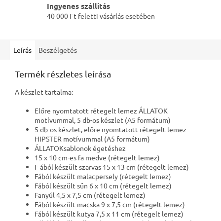
Ingyenes szállítás
40 000 Ft feletti vásárlás esetében
Leírás
Beszélgetés
Termék részletes leírása
A készlet tartalma:
Előre nyomtatott rétegelt lemez ÁLLATOK
motívummal, 5 db-os készlet (A5 formátum)
5 db-os készlet, előre nyomtatott rétegelt lemez
HIPSTER motívummal (A5 formátum)
ÁLLATOKsablonok égetéshez
15 x 10 cm-es fa medve (rétegelt lemez)
F ából készült szarvas 15 x 13 cm (rétegelt lemez)
Fából készült malacpersely (rétegelt lemez)
Fából készült sün 6 x 10 cm (rétegelt lemez)
Fanyúl 4,5 x 7,5 cm (rétegelt lemez)
Fából készült macska 9 x 7,5 cm (rétegelt lemez)
Fából készült kutya 7,5 x 11 cm (rétegelt lemez)