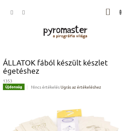
Ugrás
a
KOSÁR
fő
tartalomhoz
ÁLLATOK fából készült készlet
égetéshez
1353
A
Nincs értékelés
Ugrás az értékeléshez
Újdonság
termék
átlagos
értékelése
5-
ből
0,0
csillag.