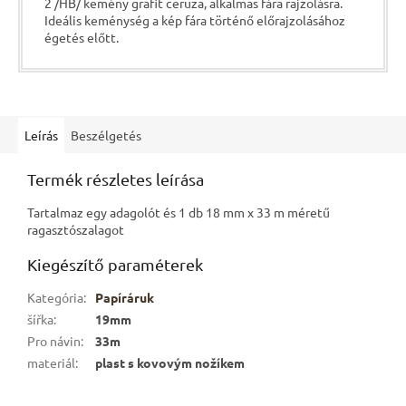
2 /HB/ kemény grafit ceruza, alkalmas fára rajzolásra.
Ideális keménység a kép fára történő előrajzolásához
égetés előtt.
Leírás
Beszélgetés
Termék részletes leírása
Tartalmaz egy adagolót és 1 db 18 mm x 33 m méretű
ragasztószalagot
Kiegészítő paraméterek
Kategória
:
Papíráruk
šířka
:
19mm
Pro návin
:
33m
materiál
:
plast s kovovým nožíkem