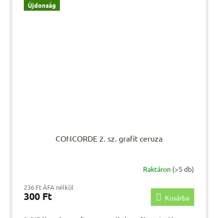
Újdonság
CONCORDE 2. sz. grafit ceruza
Raktáron
(>5 db)
236 Ft ÁFA nélkül
300 Ft
Kosárba