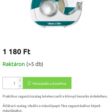
1 180 Ft
Egységár:
Raktáron
(>5 db)
Hozzáadás a kosárhoz
Praktikus ragasztószalag letekercselő a könnyű kezelés érdekében.
Átlátszó szalag, ideális a másolópapír fára ragasztásához képek
másolásakor.