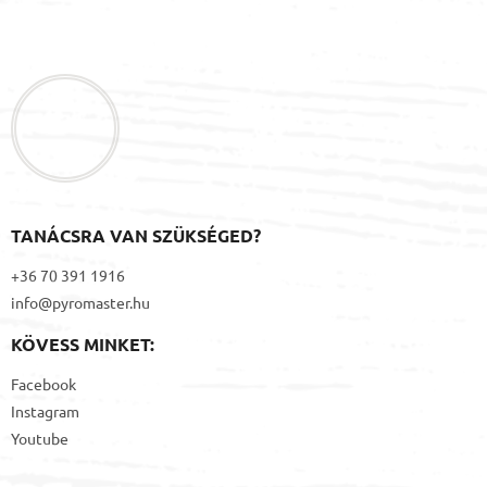
L
á
b
l
é
c
TANÁCSRA VAN SZÜKSÉGED?
+36 70 391 1916
info@pyromaster.hu
KÖVESS MINKET:
Facebook
Instagram
Youtube