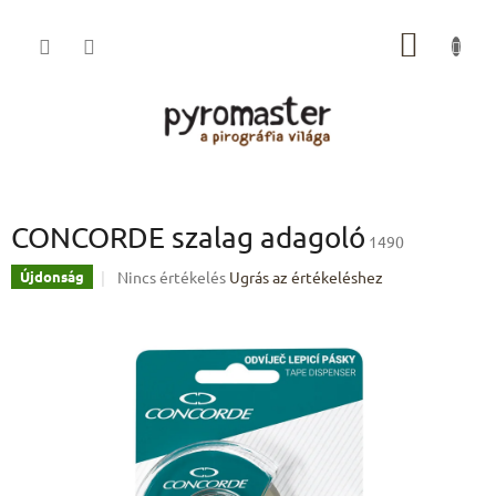
Ugrás
a
KOSÁR
fő
tartalomhoz
CONCORDE szalag adagoló
1490
A
Nincs értékelés
Ugrás az értékeléshez
Újdonság
termék
átlagos
értékelése
5-
ből
0,0
csillag.