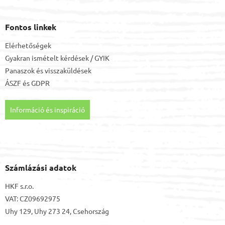
Fontos linkek
Elérhetőségek
Gyakran ismételt kérdések / GYIK
Panaszok és visszaküldések
ÁSZF
és
GDPR
Információ és inspiráció
Számlázási adatok
HKF s.r.o.
VAT: CZ09692975
Uhy 129, Uhy 273 24, Csehország