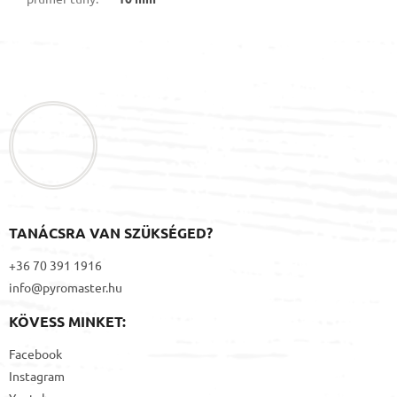
L
á
b
l
é
c
TANÁCSRA VAN SZÜKSÉGED?
+36 70 391 1916
info@pyromaster.hu
KÖVESS MINKET:
Facebook
Instagram