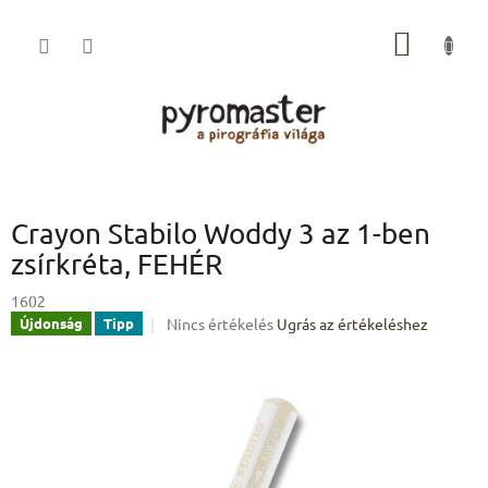
Ugrás
a
KOSÁR
fő
tartalomhoz
Crayon Stabilo Woddy 3 az 1-ben
zsírkréta, FEHÉR
1602
A
Nincs értékelés
Ugrás az értékeléshez
Újdonság
Tipp
termék
átlagos
értékelése
5-
ből
0,0
csillag.