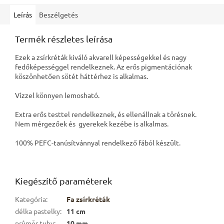
Leírás
Beszélgetés
Termék részletes leírása
Ezek a zsírkréták kiváló akvarell képességekkel és nagy
fedőképességgel rendelkeznek. Az erős pigmentációnak
köszönhetően sötét háttérhez is alkalmas.
Vízzel könnyen lemosható.
Extra erős testtel rendelkeznek, és ellenállnak a törésnek.
Nem mérgezőek és gyerekek kezébe is alkalmas.
100% PEFC-tanúsítvánnyal rendelkező fából készült.
Kiegészítő paraméterek
Kategória
:
Fa zsírkréták
délka pastelky
:
11 cm
průměr tuhy
:
10 mm