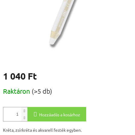
1 040 Ft
Egységár:
Raktáron
(>5 db)
Hozzáadás a kosárhoz
Kréta, zsírkréta és akvarell festék egyben.