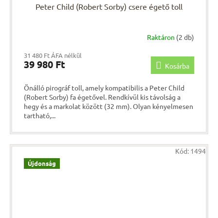
Peter Child (Robert Sorby) csere égető toll
Raktáron
(2 db)
31 480 Ft ÁFA nélkül
39 980 Ft
Kosárba
Önálló pirográf toll, amely kompatibilis a Peter Child
(Robert Sorby) fa égetővel. Rendkívül kis távolság a
hegy és a markolat között (32 mm). Olyan kényelmesen
tartható,...
Kód:
1494
Újdonság