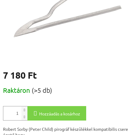
7 180 Ft
Egységár:
Raktáron
(>5 db)
Hozzáadás a kosárhoz
Robert Sorby (Peter Child) pirográf készülékkel kompatibilis csere
égető hegy