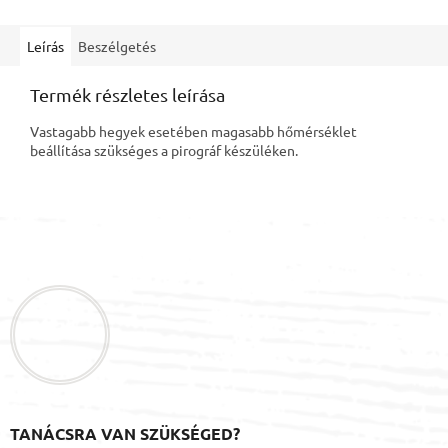
Leírás
Beszélgetés
Termék részletes leírása
Vastagabb hegyek esetében magasabb hőmérséklet
beállítása szükséges a pirográf készüléken.
L
á
b
l
é
c
TANÁCSRA VAN SZÜKSÉGED?