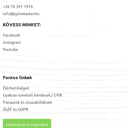
+36 70 391 1916
info@pyromaster.hu
KÖVESS MINKET:
Facebook
Instagram
Youtube
Fontos linkek
Elérhetőségek
Gyakran ismételt kérdések / GYIK
Panaszok és visszaküldések
ÁSZF
és
GDPR
Információ és inspiráció