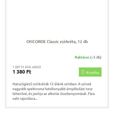
ONCORDE Classic zsírkréta, 12 db
Raktáron
(>5 db)
1 087 Ft ÁFA nélkül
1 380 Ft
Kosárba
Hatszögletű zsírkréták 12 élénk színben. A színek
nagyobb spektruma hatékonyabb árnyékolást tesz
lehetővé, és javítja az alkotás összbenyomását. Fára
való rajzolásra...