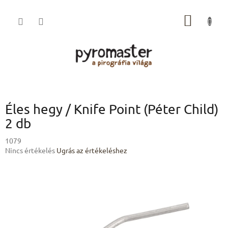
Ugrás
a
KOSÁR
fő
tartalomhoz
Éles hegy / Knife Point (Péter Child)
2 db
1079
A
Nincs értékelés
Ugrás az értékeléshez
termék
átlagos
értékelése
5-
ből
0,0
csillag.