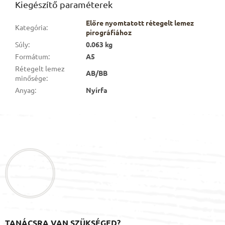
Kiegészítő paraméterek
Előre nyomtatott rétegelt lemez
Kategória
:
pirográfiához
Súly
:
0.063 kg
Formátum
:
A5
Rétegelt lemez
AB/BB
minősége
:
Anyag
:
Nyírfa
L
á
b
l
é
c
TANÁCSRA VAN SZÜKSÉGED?