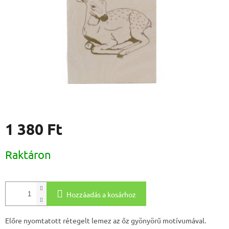
1 380 Ft
Egységár:
Raktáron
Hozzáadás a kosárhoz
Előre nyomtatott rétegelt lemez az őz gyönyörű motívumával.