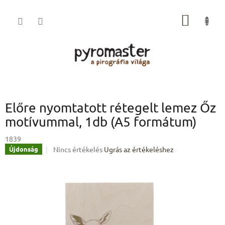
Ugrás
a
KOSÁR
fő
tartalomhoz
Előre nyomtatott rétegelt lemez Őz
motívummal, 1db (A5 formátum)
1839
A
Nincs értékelés
Ugrás az értékeléshez
Újdonság
termék
átlagos
értékelése
5-
ből
0,0
csillag.