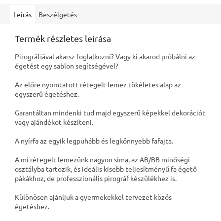
Leírás
Beszélgetés
Termék részletes leírása
Pirográfiával akarsz foglalkozni? Vagy ki akarod próbálni az
égetést egy sablon segítségével?
Az előre nyomtatott rétegelt lemez tökéletes alap az
egyszerű égetéshez.
Garantáltan mindenki tud majd egyszerű képekkel dekorációt
vagy ajándékot készíteni.
A nyírfa az egyik legpuhább és legkönnyebb fafajta.
A mi rétegelt lemezünk nagyon sima, az AB/BB minőségi
osztályba tartozik, és ideális kisebb teljesítményű fa égető
pákákhoz, de professzionális pirográf készülékhez is.
Különösen ajánljuk a gyermekekkel tervezet közös
égetéshez.