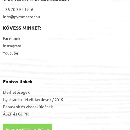
+36 70 391 1916
info@pyromaster.hu
KÖVESS MINKET:
Facebook
Instagram
Youtube
Fontos linkek
Elérhetőségek
Gyakran ismételt kérdések / GYIK
Panaszok és visszaküldések
ÁSZF
és
GDPR
Információ és inspiráció