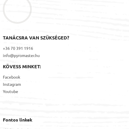
é
c
TANÁCSRA VAN SZÜKSÉGED?
+36 70 391 1916
info@pyromaster.hu
KÖVESS MINKET:
Facebook
Instagram
Youtube
Fontos linkek