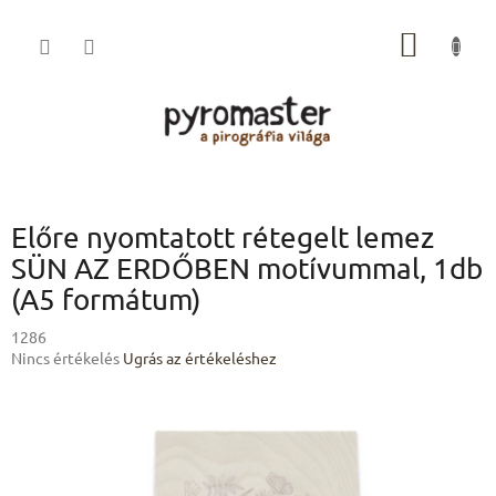
Ugrás
a
KOSÁR
fő
tartalomhoz
Előre nyomtatott rétegelt lemez
SÜN AZ ERDŐBEN motívummal, 1db
(A5 formátum)
1286
A
Nincs értékelés
Ugrás az értékeléshez
termék
átlagos
értékelése
5-
ből
0,0