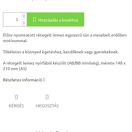
Hozzáadás a kosárhoz
Előre nyomtatott rétegelt lemez egyszerű sün a mesebeli erdőben
motívummal.
Tökéletes a könnyed égetéshez, kezdőknek vagy gyerekeknek.
A rétegelt lemez nyírfából készült (AB/BB minőség), mérete 148 x
210 mm (A5)
Részletes információ
KÉRDÉS
MEGOSZTÁS