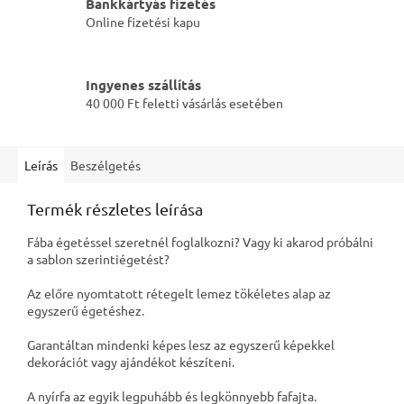
Bankkártyás fizetés
Online fizetési kapu
Ingyenes szállítás
40 000 Ft feletti vásárlás esetében
Leírás
Beszélgetés
Termék részletes leírása
Fába égetéssel szeretnél foglalkozni? Vagy ki akarod próbálni
a sablon szerintiégetést?
Az előre nyomtatott rétegelt lemez tökéletes alap az
egyszerű égetéshez.
Garantáltan mindenki képes lesz az egyszerű képekkel
dekorációt vagy ajándékot készíteni.
A nyírfa az egyik legpuhább és legkönnyebb fafajta.