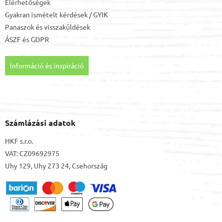
Elérhetőségek
Gyakran ismételt kérdések / GYIK
Panaszok és visszaküldések
ÁSZF
és
GDPR
Információ és inspiráció
Számlázási adatok
HKF s.r.o.
VAT: CZ09692975
Uhy 129, Uhy 273 24, Csehország