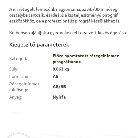
A mi rétegelt lemezünk nagyon sima, az AB/BB minőségi
osztályba tartozik, és ideális a kis teljesítményű pirográf
eszközökhöz, de a professzionális pirográf készülékhez is.
Különösen ajánljuk a gyermekekkel tervezett közös égetésre.
Kiegészítő paraméterek
Előre nyomtatott rétegelt lemez
Kategória
:
pirográfiához
Súly
:
0.063 kg
Formátum
:
A5
Rétegelt lemez
AB/BB
minősége
:
Anyag
:
Nyírfa
L
á
b
l