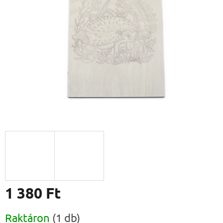
csillag.
1 380 Ft
Egységár:
Raktáron
(1 db)