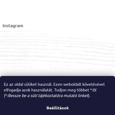
Instagram
Ez az oldal sütiket használ. Ezen weboldalt követésével
elfogadja azok használatát. Tudjon meg többet *
itt
Kövessen minket az Instagramon
(*
illessze be a süti tájékoztatóra mutató linket
).
Kedves Vásárlóink! Június 19-én 18:00 órától június 26-ig
szabadságon leszünk. Az ebben az időszakban leadott
Beállítások
Shoptet készítette
rendeléseket június 29-én dolgozzuk fel és adjuk fel. Amennyiben
kérdése van rendelésével vagy termékeinkkel kapcsolatban,