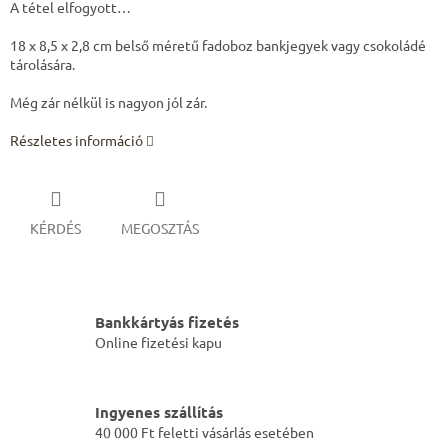
A tétel elfogyott…
18 x 8,5 x 2,8 cm belső méretű fadoboz bankjegyek vagy csokoládé
tárolására.
Még zár nélkül is nagyon jól zár.
Részletes információ
KÉRDÉS
MEGOSZTÁS
Bankkártyás fizetés
Online fizetési kapu
Ingyenes szállítás
40 000 Ft feletti vásárlás esetében