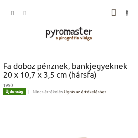
Ugrás
a
KOSÁR
fő
tartalomhoz
Fa doboz pénznek, bankjegyeknek
20 x 10,7 x 3,5 cm (hársfa)
1990
A
Nincs értékelés
Ugrás az értékeléshez
Újdonság
termék
átlagos
értékelése
5-
ből
0,0
csillag.