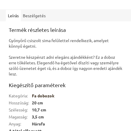
Leírás
Beszélgetés
Termék részletes leírása
Gyönyörű csiszolt sima felülettel rendelkezik, amelyet
könnyű égetni.
Szeretne készpénzt adni elegáns ajándékként? Ez a doboz
erre tökéletes. Elegendő ha égetővel díszíti vagy személyre
szóló üzenetet éget rá, és a doboz így nagyon eredeti ajándék
lesz.
Kiegészítő paraméterek
Kategória
:
Fa dobozok
Hosszúság
:
20 cm
Szélesség
:
10,7 cm
Magasság
:
3,5 cm
Anyag
:
Hársfa
A tétel elfogyott…