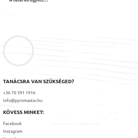
L
á
b
l
é
c
TANÁCSRA VAN SZÜKSÉGED?
+36 70 391 1916
info@pyromaster.hu
KÖVESS MINKET:
Facebook
Instagram