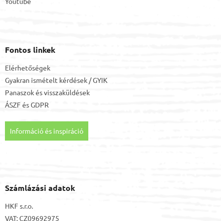
Youtube
Fontos linkek
Elérhetőségek
Gyakran ismételt kérdések / GYIK
Panaszok és visszaküldések
ÁSZF
és
GDPR
Információ és inspiráció
Számlázási adatok
HKF s.r.o.
VAT: CZ09692975