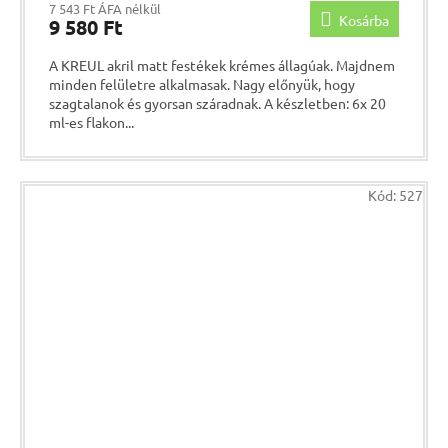
7 543 Ft ÁFA nélkül
Kosárba
9 580 Ft
A KREUL akril matt festékek krémes állagúak. Majdnem
minden felületre alkalmasak. Nagy előnyük, hogy
szagtalanok és gyorsan száradnak. A készletben: 6x 20
ml-es flakon...
Kód:
527