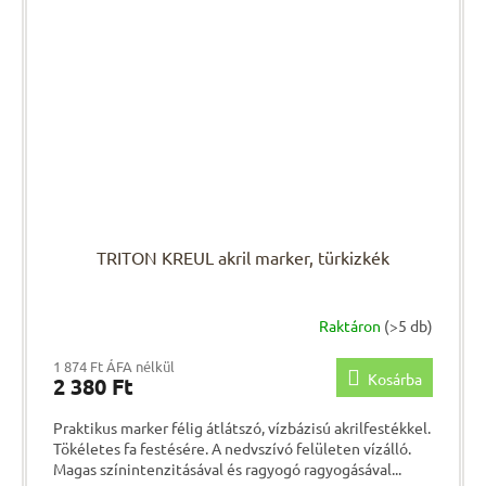
TRITON KREUL akril marker, türkizkék
Raktáron
(>5 db)
1 874 Ft ÁFA nélkül
Kosárba
2 380 Ft
Praktikus marker félig átlátszó, vízbázisú akrilfestékkel.
Tökéletes fa festésére. A nedvszívó felületen vízálló.
Magas színintenzitásával és ragyogó ragyogásával...