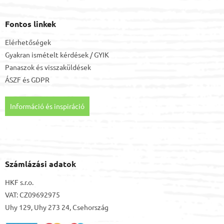
Fontos linkek
Elérhetőségek
Gyakran ismételt kérdések / GYIK
Panaszok és visszaküldések
ÁSZF
és
GDPR
Információ és inspiráció
Számlázási adatok
HKF s.r.o.
VAT: CZ09692975
Uhy 129, Uhy 273 24, Csehország