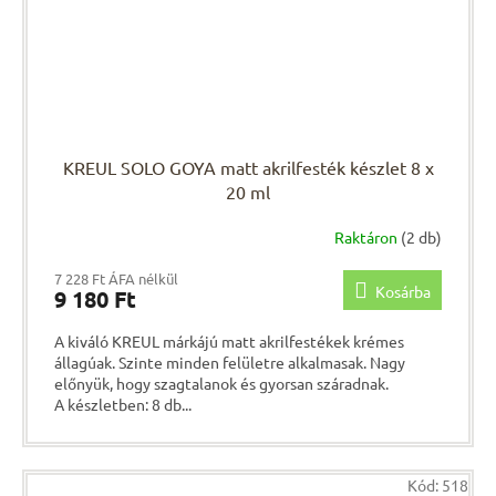
KREUL SOLO GOYA matt akrilfesték készlet 8 x
20 ml
Raktáron
(2 db)
7 228 Ft ÁFA nélkül
Kosárba
9 180 Ft
A kiváló KREUL márkájú matt akrilfestékek krémes
állagúak. Szinte minden felületre alkalmasak. Nagy
előnyük, hogy szagtalanok és gyorsan száradnak.
A készletben: 8 db...
Kód:
518