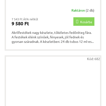
Raktáron
(2 db)
7 543 Ft ÁFA nélkül
Kosárba
9 580 Ft
Akrilfestékek nagy készlete, tökéletes fedőréteg fára.
A festékek élénk színűek, fényesek, jól fednek és
gyorsan száradnak. A készletben: 24 db tubus 12 ml-es...
Kód:
682