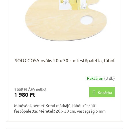
k
e
e
n
k
d
l
e
i
z
s
é
t
s
á
e
j
a
SOLO GOYA ovális 20 x 30 cm festőpaletta, fából
Raktáron
(3 db)
1 559 Ft ÁFA nélkül
Kosárba
1 980 Ft
Minőségi, német Kreul márkájú, fából készült
festőpaletta. Méretek: 20 x 30 cm, vastagság 5 mm