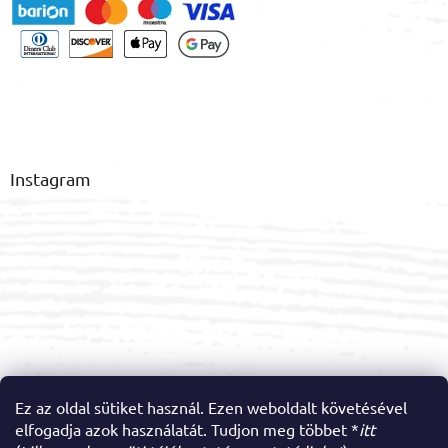
Instagram
Ez az oldal sütiket használ. Ezen weboldalt követésével
elfogadja azok használatát. Tudjon meg többet *
itt
Kövessen minket az Instagramon