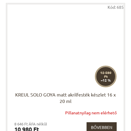
Kód:
685
12 580
Ft
–12 %
KREUL SOLO GOYA matt akrilfesték készlet 16 x
20 ml
Pillanatnyilag nem elérhető
8 646 Ft ÁFA nélkül
BŐVEBBEN
10 980 Ft