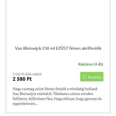
Van Bleiswijck 250 ml EZÜST fémes akrilfesték
Raktáron
(4 db)
2 032 Ft ÁFA nélkül
Kosárba
2 580 Ft
Nagy csomag ezüst fémes festék a minőségi holland
Van Bleiswijck márkától. Tökéletes szinte minden
felületre, különösen fára. Nagy előnye, hogy gyorsan és
egyenletesen...