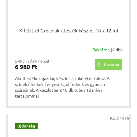
KREUL el Greco akrilfesték készlet 18 x 12 ml
Raktáron
(4 db)
5 496 Ft ÁFA nélkül
Kosárba
6 980 Ft
Akrilfestékek gazdag készlete, tökéletes fához. A
színek élénkek, fényesek, jól fednek és gyorsan
száradnak. A készletben: 18 db tubus 12 ml-es
tartalommal
Kód:
1429
Újdonság