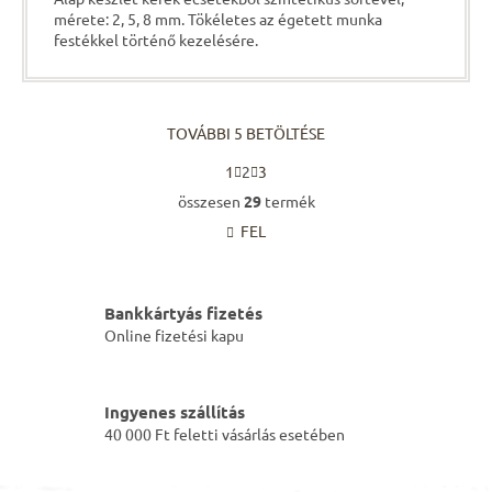
mérete: 2, 5, 8 mm. Tökéletes az égetett munka
festékkel történő kezelésére.
TOVÁBBI 5 BETÖLTÉSE
L
1
2
3
a
L
p
összesen
29
termék
i
o
FEL
s
z
á
t
s
a
i
Bankkártyás fizetés
r
Online fizetési kapu
á
n
y
í
Ingyenes szállítás
t
40 000 Ft feletti vásárlás esetében
á
s
e