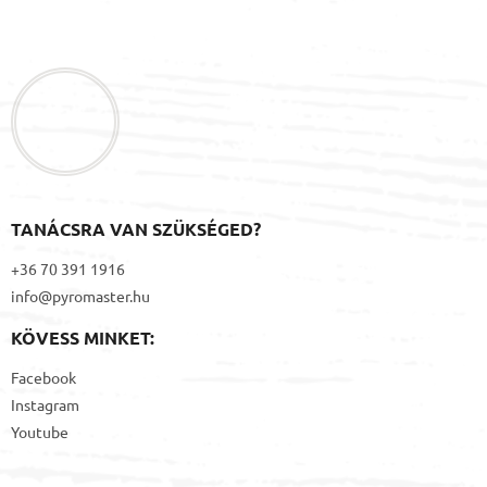
L
l
á
e
b
m
l
e
i
é
c
TANÁCSRA VAN SZÜKSÉGED?
+36 70 391 1916
info@pyromaster.hu
KÖVESS MINKET:
Facebook
Instagram
Youtube