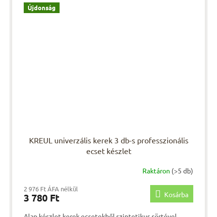
Újdonság
KREUL univerzális kerek 3 db-s professzionális
ecset készlet
Raktáron
(>5 db)
2 976 Ft ÁFA nélkül
Kosárba
3 780 Ft
Alap készlet kerek ecsetekből szintetikus sörtével,