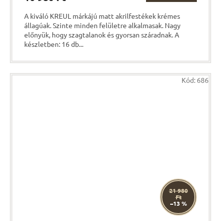
A kiváló KREUL márkájú matt akrilfestékek krémes
állagúak. Szinte minden felületre alkalmasak. Nagy
előnyük, hogy szagtalanok és gyorsan száradnak. A
készletben: 16 db...
Kód:
686
21 980
Ft
–13 %