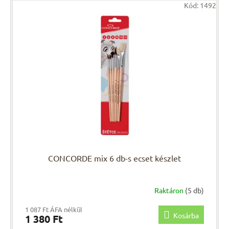
Kód:
1492
CONCORDE mix 6 db-s ecset készlet
Raktáron
(5 db)
1 087 Ft ÁFA nélkül
Kosárba
1 380 Ft