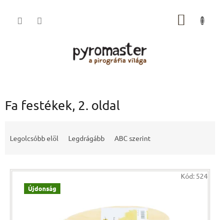
Ugrás
a
KOSÁR
fő
tartalomhoz
Fa festékek
, 2. oldal
T
e
Legolcsóbb elöl
Legdrágább
ABC szerint
r
m
T
é
Kód:
524
e
k
r
Újdonság
e
m
k
é
r