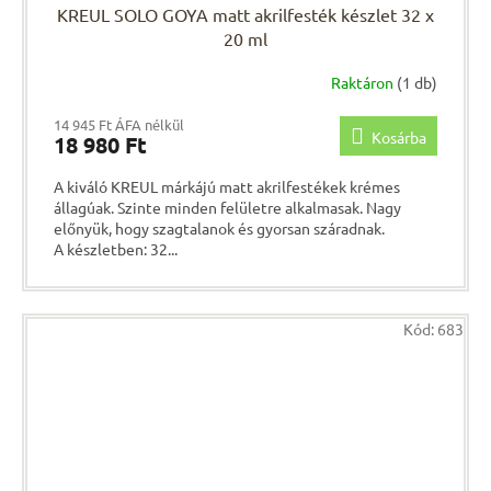
KREUL SOLO GOYA matt akrilfesték készlet 32 x
20 ml
Raktáron
(1 db)
14 945 Ft ÁFA nélkül
Kosárba
18 980 Ft
A kiváló KREUL márkájú matt akrilfestékek krémes
állagúak. Szinte minden felületre alkalmasak. Nagy
előnyük, hogy szagtalanok és gyorsan száradnak.
A készletben: 32...
Kód:
683