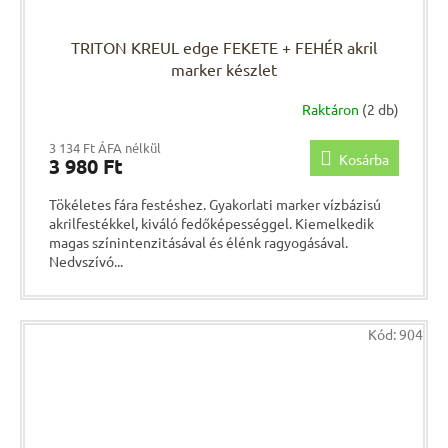
TRITON KREUL edge FEKETE + FEHÉR akril
marker készlet
Raktáron
(2 db)
3 134 Ft ÁFA nélkül
Kosárba
3 980 Ft
Tökéletes fára festéshez. Gyakorlati marker vízbázisú
akrilfestékkel, kiváló fedőképességgel. Kiemelkedik
magas színintenzitásával és élénk ragyogásával.
Nedvszívó...
Kód:
904