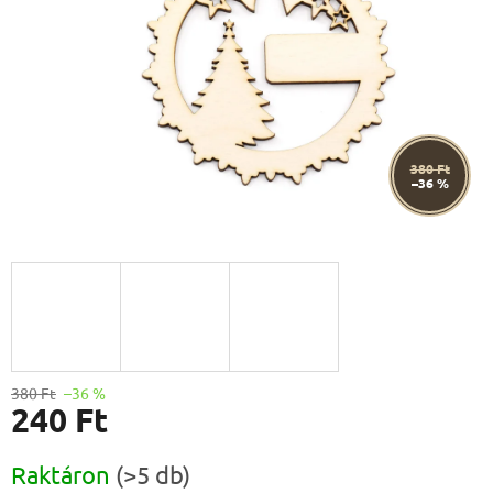
380 Ft
–36 %
380 Ft
–36 %
240 Ft
Egységár:
Raktáron
(>5 db)