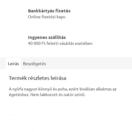
Bankkártyás fizetés
Online fizetési kapu
Ingyenes szállítás
40 000 Ft feletti vásárlás esetében
Leírás
Beszélgetés
Termék részletes leírása
A nyírfa nagyon könnyű és puha, ezért kiválóan alkalmas az
égetéshez. Nem lakkozott és natúr színű.
L
á
b