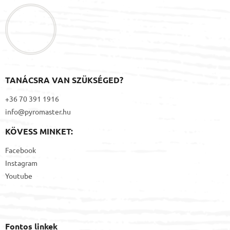
l
é
c
TANÁCSRA VAN SZÜKSÉGED?
+36 70 391 1916
info@pyromaster.hu
KÖVESS MINKET:
Facebook
Instagram
Youtube
Fontos linkek