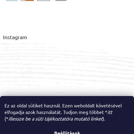
Instagram
Ez az oldal sütiket használ. Ezen weboldalt követésével
elfogadja azok használatát. Tudjon meg többet *
itt
Kövessen minket az Instagramon
(*
illessze be a süti tájékoztatóra mutató linket
).
Beállítások
Shoptet készítette