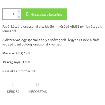
Hozzáadás a kosárhoz
Fából készült karácsonyi dísz
kiváló minőségű AB/BB nyírfa rétegelt
lemezből.
A díszen van egy speciális hely a szövegnek - legyen ez név, aláírás
vagy például boldog karácsonyi kívánság.
Mérete:
9 x 7,7 cm
Vastagsága: 3 mm
Részletes információ
KÉRDÉS
MEGOSZTÁS