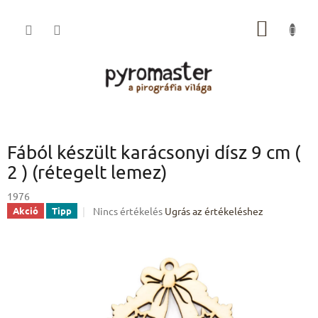
Ugrás
a
KOSÁR
fő
tartalomhoz
Fából készült karácsonyi dísz 9 cm (
2 ) (rétegelt lemez)
1976
A
Nincs értékelés
Ugrás az értékeléshez
Akció
Tipp
termék
átlagos
értékelése
5-
ből
0,0
csillag.