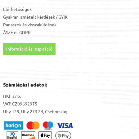
Elérhetőségek
Gyakran ismételt kérdések / GYIK
Panaszok és visszaküldések
ÁSZF
és
GDPR
Információ és inspiráció
Számlázási adatok
HKF s.r.o.
VAT: CZ09692975
Uhy 129, Uhy 273 24, Csehország