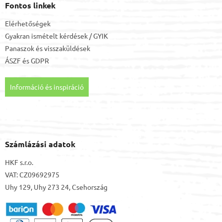
Fontos linkek
Elérhetőségek
Gyakran ismételt kérdések / GYIK
Panaszok és visszaküldések
ÁSZF
és
GDPR
Információ és inspiráció
Számlázási adatok
HKF s.r.o.
VAT: CZ09692975
Uhy 129, Uhy 273 24, Csehország