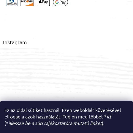
Instagram
Ez az oldal sütiket használ. Ezen weboldalt követésével
elfogadja azok használatát. Tudjon meg többet *
itt
Kövessen minket az Instagramon
(*
illessze be a süti tájékoztatóra mutató linket
).