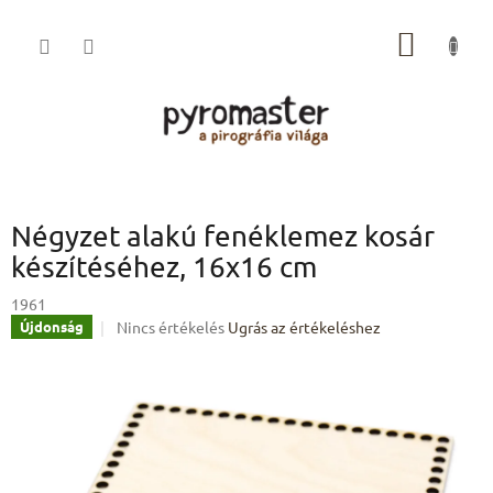
Ugrás
a
KOSÁR
fő
tartalomhoz
Négyzet alakú fenéklemez kosár
készítéséhez, 16x16 cm
1961
A
Nincs értékelés
Ugrás az értékeléshez
Újdonság
termék
átlagos
értékelése
5-
ből
0,0
csillag.