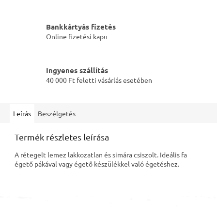
Bankkártyás fizetés
Online fizetési kapu
Ingyenes szállítás
40 000 Ft feletti vásárlás esetében
Leírás
Beszélgetés
Termék részletes leírása
A rétegelt lemez lakkozatlan és simára csiszolt. Ideális fa
égető pákával vagy égető készülékkel való égetéshez.
L
á