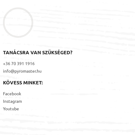
b
l
é
c
TANÁCSRA VAN SZÜKSÉGED?
+36 70 391 1916
info@pyromaster.hu
KÖVESS MINKET:
Facebook
Instagram
Youtube