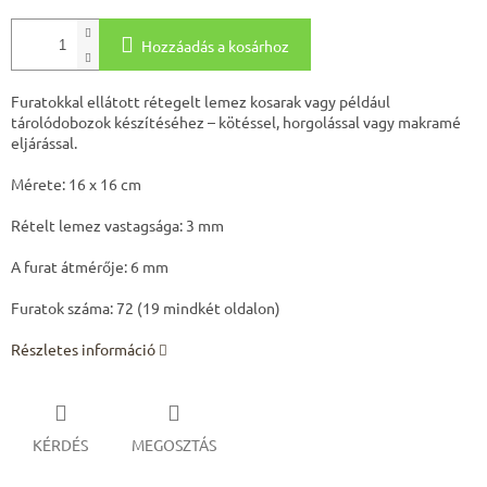
Hozzáadás a kosárhoz
Furatokkal ellátott rétegelt lemez kosarak vagy például
tárolódobozok készítéséhez – kötéssel, horgolással vagy makramé
eljárással.
Mérete: 16 x 16 cm
Rételt lemez vastagsága: 3 mm
A furat átmérője: 6 mm
Furatok száma: 72 (19 mindkét oldalon)
Részletes információ
KÉRDÉS
MEGOSZTÁS