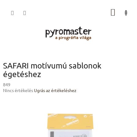
Ugrás
a
KOSÁR
fő
tartalomhoz
SAFARI motívumú sablonok
égetéshez
849
A
Nincs értékelés
Ugrás az értékeléshez
termék
átlagos
értékelése
5-
ből
0,0
csillag.