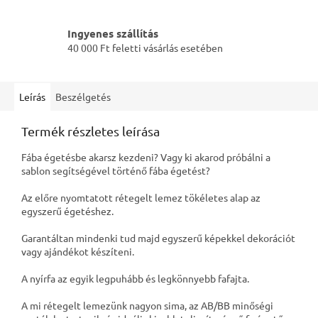
Ingyenes szállítás
40 000 Ft feletti vásárlás esetében
Leírás
Beszélgetés
Termék részletes leírása
Fába égetésbe akarsz kezdeni? Vagy ki akarod próbálni a
sablon segítségével történő fába égetést?
Az előre nyomtatott rétegelt lemez tökéletes alap az
egyszerű égetéshez.
Garantáltan mindenki tud majd egyszerű képekkel dekorációt
vagy ajándékot készíteni.
A nyírfa az egyik legpuhább és legkönnyebb fafajta.
A mi rétegelt lemezünk nagyon sima, az AB/BB minőségi