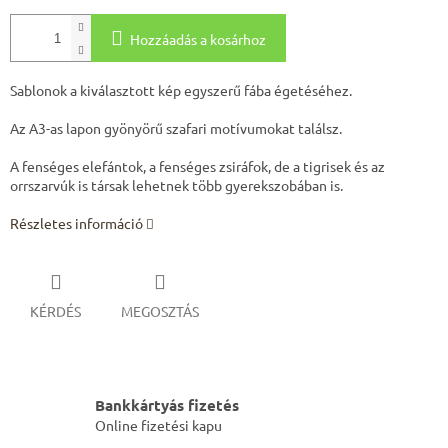
Hozzáadás a kosárhoz
Sablonok a kiválasztott kép egyszerű fába égetéséhez.
Az A3-as lapon gyönyörű szafari motívumokat találsz.
A fenséges elefántok, a fenséges zsiráfok, de a tigrisek és az
orrszarvúk is társak lehetnek több gyerekszobában is.
Részletes információ
KÉRDÉS
MEGOSZTÁS
Bankkártyás fizetés
Online fizetési kapu