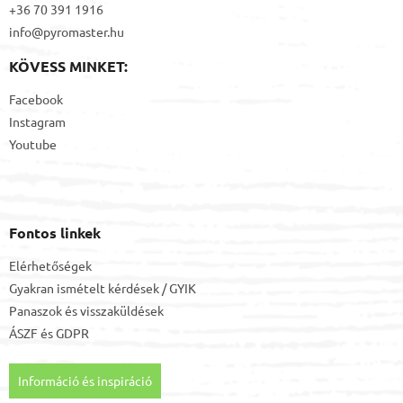
+36 70 391 1916
info@pyromaster.hu
KÖVESS MINKET:
Facebook
Instagram
Youtube
Fontos linkek
Elérhetőségek
Gyakran ismételt kérdések / GYIK
Panaszok és visszaküldések
ÁSZF
és
GDPR
Információ és inspiráció