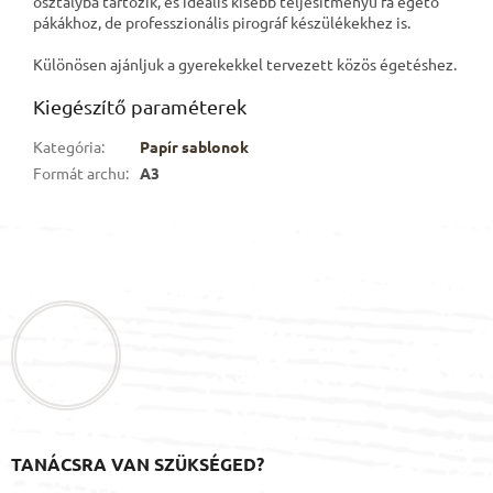
osztályba tartozik, és ideális kisebb teljesítményű fa égető
pákákhoz, de professzionális pirográf készülékekhez is.
Különösen ajánljuk a gyerekekkel tervezett közös égetéshez.
Kiegészítő paraméterek
Kategória
:
Papír sablonok
Formát archu
:
A3
L
á
b
l
é
c
TANÁCSRA VAN SZÜKSÉGED?