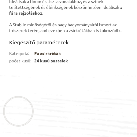
Ideálisak a finom és tiszta vonalakhoz, és a színek
telítettségének és élénkségének köszönhetően ideálisak
a
fára rajzoláshoz
.
A Stabilo minőségéről és nagy hagyományairól ismert az
írószerek terén, ami ezekben a zsírkrétákban is tükröződik.
Kiegészítő paraméterek
Kategória
:
Fa zsírkréták
počet kusů
:
24 kusů pastelek
L
á
b
l
é
c