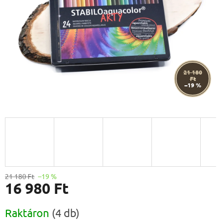
21 180
Ft
–19 %
21 180 Ft
–19 %
16 980 Ft
Egységár:
Raktáron
(4 db)