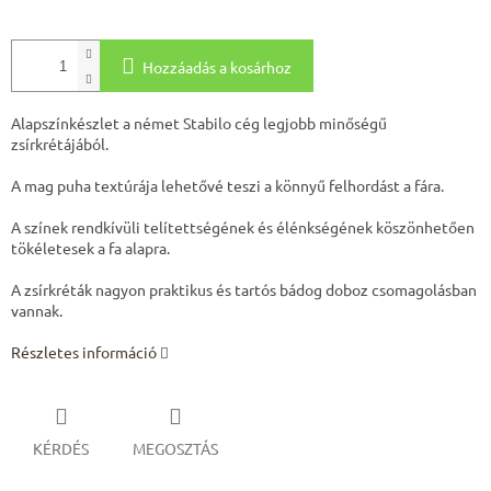
Hozzáadás a kosárhoz
Alapszínkészlet a német Stabilo cég legjobb minőségű
zsírkrétájából.
A mag puha textúrája lehetővé teszi a könnyű felhordást a fára.
A színek rendkívüli telítettségének és élénkségének köszönhetően
tökéletesek a fa alapra.
A zsírkréták nagyon praktikus és tartós bádog doboz csomagolásban
vannak.
Részletes információ
KÉRDÉS
MEGOSZTÁS