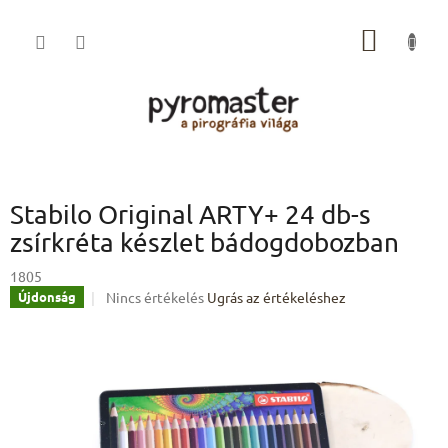
Ugrás
a
KOSÁR
fő
tartalomhoz
Stabilo Original ARTY+ 24 db-s
zsírkréta készlet bádogdobozban
1805
A
Nincs értékelés
Ugrás az értékeléshez
Újdonság
termék
átlagos
értékelése
5-
ből
0,0
csillag.