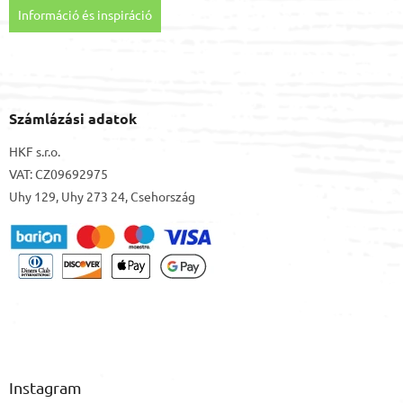
Információ és inspiráció
Számlázási adatok
HKF s.r.o.
VAT: CZ09692975
Uhy 129, Uhy 273 24, Csehország
Instagram